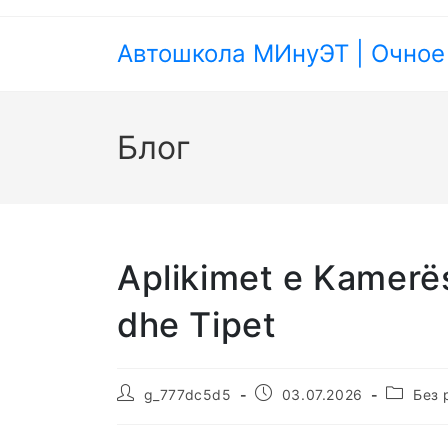
Перейти
к
Автошкола МИнуЭТ | Очное
содержимому
Блог
Aplikimet e Kamerës
dhe Tipet
Автор
Запись
Рубрика
g_777dc5d5
03.07.2026
Без 
записи:
опубликована:
записи: