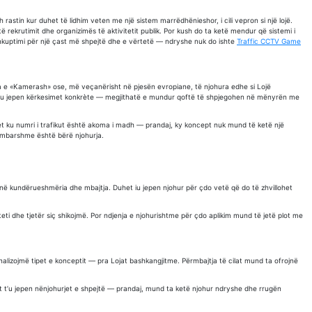
astin kur duhet të lidhim veten me një sistem marrëdhënieshor, i cili vepron si një lojë.
ekrutimit dhe organizimës të aktivitetit publik. Por kush do ta ketë mendur që sistemi i
ënkuptimi për një çast më shpejtë dhe e vërtetë — ndryshe nuk do ishte
Traffic CCTV Game
oja e «Kamerash» ose, më veçanërisht në pjesën evropiane, të njohura edhe si Lojë
e t’u jepen kërkesimet konkrète — megjithatë e mundur qoftë të shpjegohen në mënyrën me
 ku numri i trafikut është akoma i madh — prandaj, ky koncept nuk mund të ketë një
e mbarshme është bërë njohurja.
 kundërueshmëria dhe mbajtja. Duhet iu jepen njohur për çdo vetë që do të zhvillohet
eti dhe tjetër siç shikojmë. Por ndjenja e njohurishtme për çdo aplikim mund të jetë plot me
lizojmë tipet e konceptit — pra Lojat bashkangjitme. Përmbajtja të cilat mund ta ofrojnë
t t’u jepen nënjohurjet e shpejtë — prandaj, mund ta ketë njohur ndryshe dhe rrugën