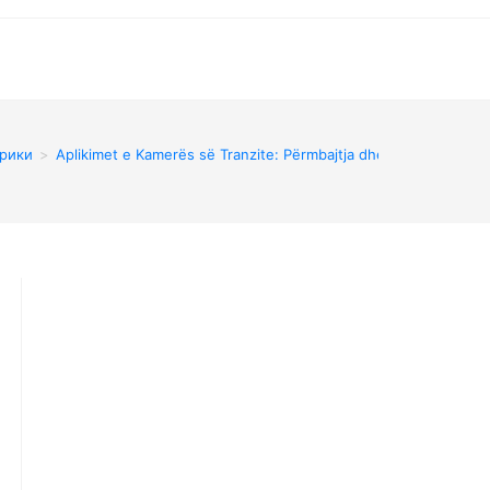
брики
>
Aplikimet e Kamerës së Tranzite: Përmbajtja dhe Tipet