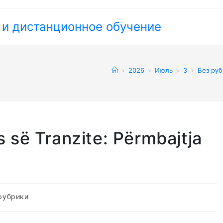
 и дистанционное обучение
>
2026
>
Июль
>
3
>
Без ру
 së Tranzite: Përmbajtja
рубрики