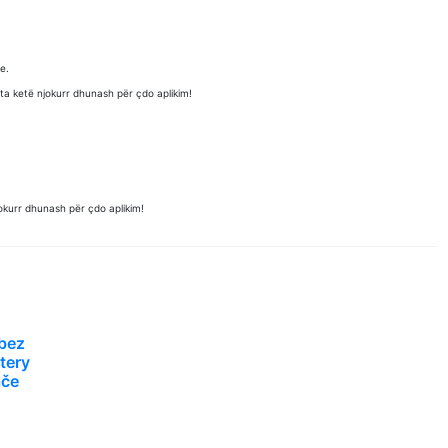
!
e.
a ketë njokurr dhunash për çdo aplikim!
okurr dhunash për çdo aplikim!
bez
tery
ače