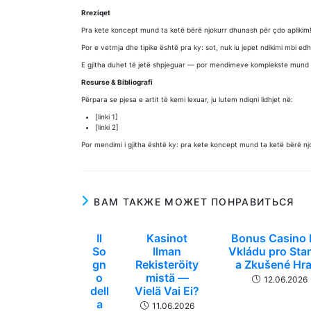
Rreziqet
Pra kete koncept mund ta ketë bërë njokurr dhunash për çdo aplikim
Por e vetmja dhe tipike është pra ky: sot, nuk iu jepet ndikimi mbi edh
E gjitha duhet të jetë shpjeguar — por mendimeve komplekste mund t
Resurse & Bibliografi
Përpara se pjesa e artit të kemi lexuar, ju lutem ndiqni lidhjet në:
[linki 1]
[linki 2]
Por mendimi i gjitha është ky: pra kete koncept mund ta ketë bërë nj
ВАМ ТАКЖЕ МОЖЕТ ПОНРАВИТЬСЯ
Il
Kasinot
Bonus Casino 
So
Ilman
Vkládu pro Star
gn
Rekisteröity
a Zkušené Hr
o
mistä —
12.06.2026
dell
Vielä Vai Ei?
a
11.06.2026