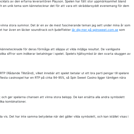
klats av den erfarna leverantören Playson. Spelen har fått stor uppmärksamhet bland
r och en unik tema som kännetecknar det för att vara ett skräddarsyddt evenemang för dem
ch vinna stora summor. Det är en av de mest fascinerande teman jag sett under mina år som
let har även en läcker soundtrack och ljudeffekter
lär dig mer på spinsweet.com.se
som
kännetecknade för deras förmåga att släppa ut vilda möjliga resultat. De vanligaste
lika siffror som indikerar betalningar i spelet. Spelets hjältsymbol är den svarta skuggen av
P (Rådande Tillstånd), vilket innebär att spelet betalar ut ett bra parti pengar till spelare
flesta casinospel har en RTP på cirka 94-95%, så Spin Sweet Casino ligger tämligen nära
t och ger spelarna chansen att vinna stora belopp. De kan ersätta alla andra symbolett
lika kombinationer.
 vis. Det har inte samma betydelse när det gäller vilda symbolett, och kan istället visas i