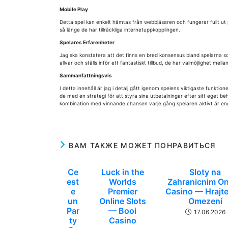
Mobile Play
Detta spel kan enkelt hämtas från webbläsaren och fungerar fullt ut p
så länge de har tillräckliga internetuppkopplingen.
Spelares Erfarenheter
Jag ska konstatera att det finns en bred konsensus bland spelarna so
allvar och ställs inför ett fantastiskt tillbud, de har valmöjlighet mel
Sammanfattningsvis
I detta innehåll är jag i detalj gått igenom spelens viktigaste funktion
de med en strategi för att styra sina utbetalningar efter sitt eget be
kombination med vinnande chansen varje gång spelaren aktivt är e
ВАМ ТАКЖЕ МОЖЕТ ПОНРАВИТЬСЯ
Ce
Luck in the
Sloty na
est
Worlds
Zahranicnim On
e
Premier
Casino — Hrajt
un
Online Slots
Omezení
Par
— Booi
17.06.2026
ty
Casino