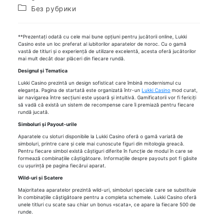
записи:
опубликована:
Рубрика
Без рубрики
записи:
**Prezentați odată cu cele mai bune opțiuni pentru jucătorii online, Lukki
Casino este un loc preferat al iubitorilor aparatelor de noroc. Cu o gamă
vastă de titluri și o experiență de utilizare excelentă, acesta oferă jucătorilor
mai mult decât doar plăceri din fiecare rundă.
Designul și Tematica
Lukki Casino prezintă un design sofisticat care îmbină modernismul cu
eleganța. Pagina de startată este organizată într-un
Lukki Casino
mod curat,
iar navigarea între secțiuni este ușoară și intuitivă. Gamificatorii vor fi fericiți
să vadă că există un sistem de recompense care îi premiază pentru fiecare
rundă jucată.
Simboluri și Payout-urile
Aparatele cu sloturi disponibile la Lukki Casino oferă o gamă variată de
simboluri, printre care și cele mai cunoscute figuri din mitologia greacă.
Pentru fiecare simbol există câștiguri diferite în funcție de modul în care se
formează combinațiile câștigătoare. Informațiile despre payouts pot fi găsite
cu ușurință pe pagina fiecărui aparat.
Wild-uri și Scatere
Majoritatea aparatelor prezintă wild-uri, simboluri speciale care se substituie
în combinațiile câștigătoare pentru a completa schemele. Lukki Casino oferă
unele titluri cu scate sau chiar un bonus «scata», ce apare la fiecare 500 de
runde.