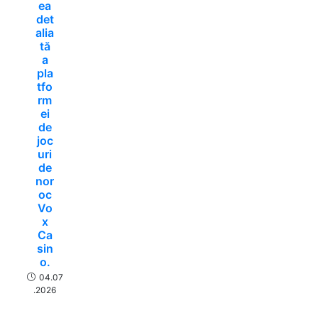
ea
det
alia
tă
a
pla
tfo
rm
ei
de
joc
uri
de
nor
oc
Vo
x
Ca
sin
o.
04.07
.2026