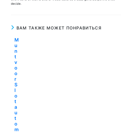
decizie.
ВАМ ТАКЖЕ МОЖЕТ ПОНРАВИТЬСЯ
M
u
n
t
v
o
o
r
S
l
o
t
a
u
t
o
m