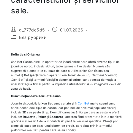
sale.
Автор
Запись
g_777dc5d5
01.07.2026
записи:
опубликована:
Рубрика
Без рубрики
записи:
Definiția si Originea
Xon Bet Casino este un operator de jocuri online care oferă diverse tipuri de
jocuri de noroc, inclusiv sloturi, table games și live dealer. Numele său
sugerează o conotație cu baza de date a utilizatorilor Xon (înlocuirea
numelui) Bet (părți dintr-o aparatul electronic de jocuri). Termenii "casino",
„Xon Bet” și alți termeni folosiți în domeniul online, sunt adesea derivație a
unei strategii a firmei pentru a împiedica utilizatorilor să-și imagineze ceva din
zona de bază.
Cum funcționează Xon Bet Casino
Jocurile disponibile la Xon Bet sunt variate și în
Xon Bet
multe cazuri sunt
altele decât jocul tipic de casino, dar pot include cele mai populare sloturi,
inclusiv 3D sau peste timp. Exemplificarea jucăriilor pe care aceasta le oferă
include:
Roulette
,
Poker
și
Baccarat
, acestea fiind prezentate într-o manieră
grafică mai realistă de la modul clasic până la versiuni specifice. Clienții pot
alege să joace pe baza unui sistem de credit, acreditat prin intermediul
platformei Xon Bet, pentru care se au condiții.