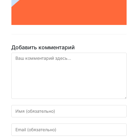
Добавить комментарий
Комментарий
Введите
свое
имя
Введите
или
свой
имя