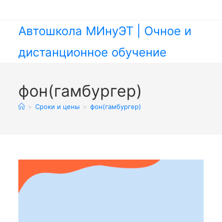
Перейти
к
содержимому
Автошкола МИнуЭТ | Очное и
дистанционное обучение
фон(гамбургер)
>
Сроки и цены
>
фон(гамбургер)