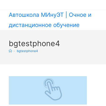
Перейти
к
содержимому
Автошкола МИнуЭТ | Очное и
дистанционное обучение
bgtestphone4
>
bgtestphone4