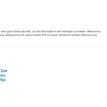
 sehr gute Option darstellt, um das Glücksspiel in den Anfängen zu erleben. Während es
 dieser Spielautomat mit seinem hohen RTP und einer Vielzahl an Symbol-Optionen eine
 Der
von
ffer