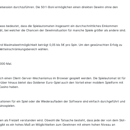
 Spielsession durchzuführen. Die 50:1-Boni ermöglichen einen direkten Gewinn ohne den
 was bedeutet, dass die Spielautomaten insgesamt ein durchschnittliches Einkommen
tät, bei welcher die Chancen der Gewinnsituation für manche Spiele größer als andere sind.
 und Maximalwettmöglichkeit beträgt 0,05 bis 5€ pro Spin. Um den gewünschten Erfolg zu
 Wetteinschränkungsbereich wählen.
5000 Mal.
ch einen Client-Server-Mechanismus im Browser gespielt werden. Die Spielautomat ist für
ber hinaus bietet das Goldener Euro-Spiel auch den Vorteil einer mobilem Spielform mit
Casino haben.
mationen für ein Spiel oder die Wiederaufladen der Software sind einfach durchgeführt und
inospielen.
gen als Freizeit verstanden wird. Obwohl die Tatsache besteht, dass jede der von dem Slot-
 gibt es ein hohes Maß an Möglichkeiten zum Gewinnen mit einem hohen Niveau an