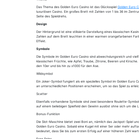
Das Thema des Golden Euro Casino ist das Glücksspiel
Golden Euro C
luxuriösen Casino. Ein großes Brett mit Zahlen von 1 bis 36 im Zentr
Seite des Spieldrehs.
Design
Der Hintergrund ist eine stilisierte Darstellung eines klassischen K
Zahlen auf dem Brett leuchten in einer warmen orangefarbenen Farbe
Effekt.
Symbole
Die Symbole im Golden Euro Casino sind abwechslungsreich und vielfä
klassischen Früchte, wie Apfel, Traube, Zitrone, Beeren und Kirsche
den 10er und bis hin zu x1000 für den Ase.
Wildsymbol
Ein Joker-Symbol fungiert als ein spezielles Symbol im Golden Euro 
an unterschiedlichen Positionen erscheinen, um so das Spiel zu erle
Scatter
Ebenfalls vorhandene Symbole sind zwei besondere Roulette-Symbole: 
auf einem beliebigen Spielfeld den Gewinn auslöst ohne sich um die 
Bonus-Funktion
Die Slot-Maschine bietet zwei Boni an, nämlich das Jackpot-Spiel und
Golden Euro Casino. Sobald eine Kugel mit einer 5er oder mehr aufta
bedeutet, dass Sie bis zum ersten Erfolg auf einer höheren Zahl war
Free Spins