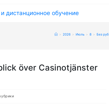
 и дистанционное обучение
>
2026
>
Июль
>
8
>
Без ру
lick över Casinotjänster
рубрики