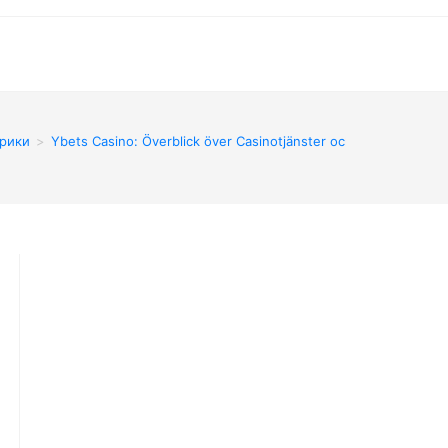
брики
>
Ybets Casino: Överblick över Casinotjänster och Funktionalitet