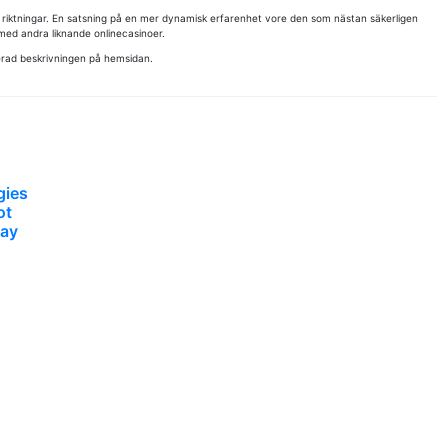
ika riktningar. En satsning på en mer dynamisk erfarenhet vore den som nästan säkerligen
med andra liknande onlinecasinoer.
ljerad beskrivningen på hemsidan.
gies
ot
tay