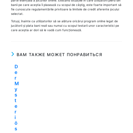
parte esențială a jocurilor online. Existând situațiile în care utilizatorii pierd din
banii pe care aceștia îi plasează cu scopul de câștig, este foarte important să
fie cunoscute regulamentările privitoare la limitele de credit aferente jocului
selectat.
Totuși, înainte ca utilizatorilor să se alăture oricărui program online legat de
jucătorii și plata bani reali sau numai cu scopul testarii unor caracteristici pe
care aceștia ar dori să le vadă cum funcționează.
ВАМ ТАКЖЕ МОЖЕТ ПОНРАВИТЬСЯ
D
e
r
M
y
s
t
e
r
i
ö
s