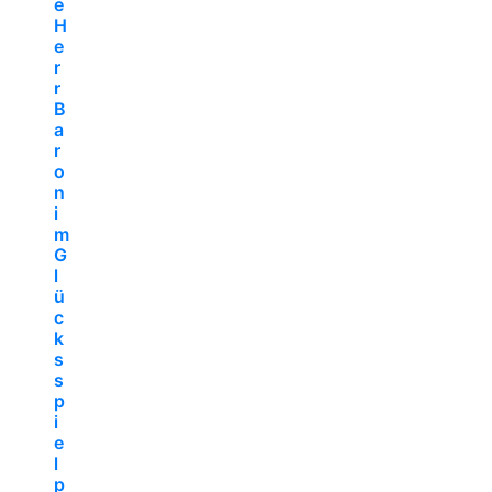
e
H
e
r
r
B
a
r
o
n
i
m
G
l
ü
c
k
s
s
p
i
e
l
p