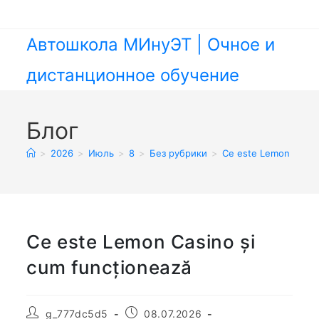
Перейти
к
содержимому
Автошкола МИнуЭТ | Очное и
дистанционное обучение
Блог
>
2026
>
Июль
>
8
>
Без рубрики
>
Ce este Lemon Casino
Ce este Lemon Casino și
cum funcționează
Автор
Запись
g_777dc5d5
08.07.2026