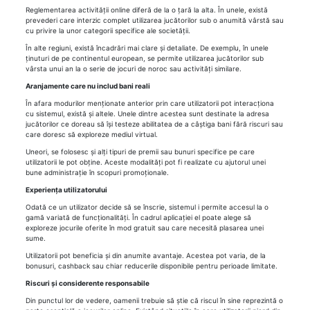
Reglementarea activității online diferă de la o țară la alta. În unele, există
prevederi care interzic complet utilizarea jucătorilor sub o anumită vârstă sau
cu privire la unor categorii specifice ale societății.
În alte regiuni, există încadrări mai clare și detaliate. De exemplu, în unele
ținuturi de pe continentul european, se permite utilizarea jucătorilor sub
vârsta unui an la o serie de jocuri de noroc sau activități similare.
Aranjamente care nu includ bani reali
În afara modurilor menționate anterior prin care utilizatorii pot interacționa
cu sistemul, există și altele. Unele dintre acestea sunt destinate la adresa
jucătorilor ce doreau să își testeze abilitatea de a câștiga bani fără riscuri sau
care doresc să exploreze mediul virtual.
Uneori, se folosesc și alți tipuri de premii sau bunuri specifice pe care
utilizatorii le pot obține. Aceste modalități pot fi realizate cu ajutorul unei
bune administrație în scopuri promoționale.
Experiența utilizatorului
Odată ce un utilizator decide să se înscrie, sistemul i permite accesul la o
gamă variată de funcționalități. În cadrul aplicației el poate alege să
exploreze jocurile oferite în mod gratuit sau care necesită plasarea unei
sume.
Utilizatorii pot beneficia și din anumite avantaje. Acestea pot varia, de la
bonusuri, cashback sau chiar reducerile disponibile pentru perioade limitate.
Riscuri și considerente responsabile
Din punctul lor de vedere, oamenii trebuie să știe că riscul în sine reprezintă o