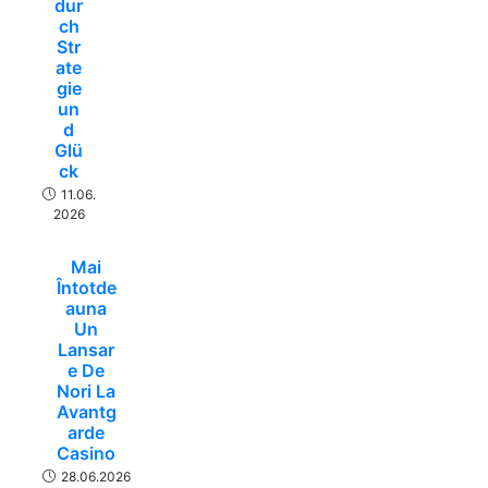
dur
ch
Str
ate
gie
un
d
Glü
ck
11.06.
2026
Mai
Întotde
auna
Un
Lansar
e De
Nori La
Avantg
arde
Casino
28.06.2026