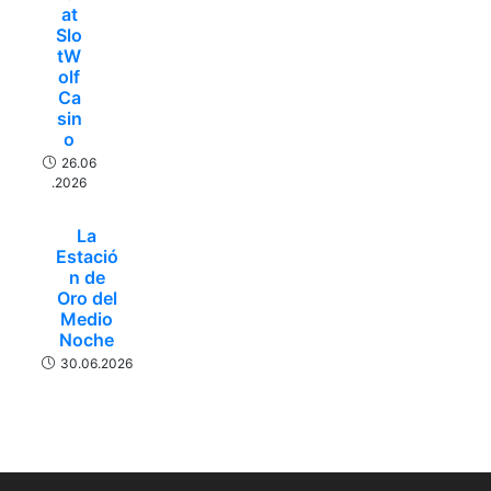
at
Slo
tW
olf
Ca
sin
o
26.06
.2026
La
Estació
n de
Oro del
Medio
Noche
30.06.2026