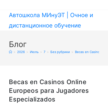
Перейти
к
содержимому
Автошкола МИнуЭТ | Очное и
дистанционное обучение
Блог
>
2026
>
Июль
>
7
>
Без рубрики
>
Becas en Casinos Onl
Becas en Casinos Online
Europeos para Jugadores
Especializados