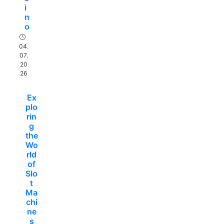
i
n
o
04.
07.
20
26
Ex
plo
rin
g
the
Wo
rld
of
Slo
t
Ma
chi
ne
s