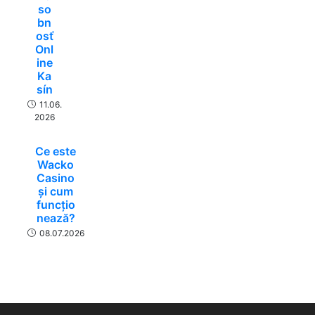
so
bn
osť
Onl
ine
Ka
sín
11.06.
2026
Ce este
Wacko
Casino
și cum
funcțio
nează?
08.07.2026