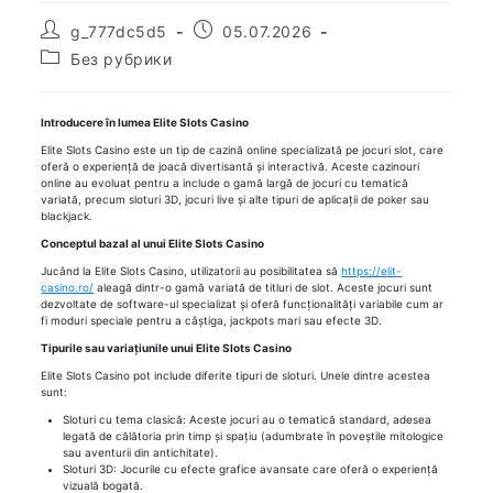
Автор
Запись
g_777dc5d5
05.07.2026
записи:
опубликована:
Рубрика
Без рубрики
записи:
Introducere în lumea Elite Slots Casino
Elite Slots Casino este un tip de cazină online specializată pe jocuri slot, care
oferă o experiență de joacă divertisantă și interactivă. Aceste cazinouri
online au evoluat pentru a include o gamă largă de jocuri cu tematică
variată, precum sloturi 3D, jocuri live și alte tipuri de aplicații de poker sau
blackjack.
Conceptul bazal al unui Elite Slots Casino
Jucând la Elite Slots Casino, utilizatorii au posibilitatea să
https://elit-
casino.ro/
aleagă dintr-o gamă variată de titluri de slot. Aceste jocuri sunt
dezvoltate de software-ul specializat și oferă funcționalități variabile cum ar
fi moduri speciale pentru a câștiga, jackpots mari sau efecte 3D.
Tipurile sau variațiunile unui Elite Slots Casino
Elite Slots Casino pot include diferite tipuri de sloturi. Unele dintre acestea
sunt:
Sloturi cu tema clasică: Aceste jocuri au o tematică standard, adesea
legată de călătoria prin timp și spațiu (adumbrate în poveștile mitologice
sau aventurii din antichitate).
Sloturi 3D: Jocurile cu efecte grafice avansate care oferă o experiență
vizuală bogată.