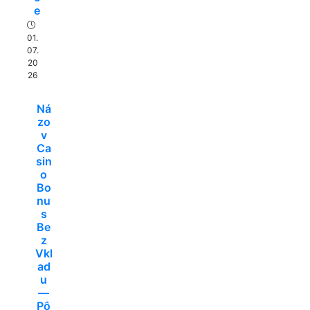
e
01.
07.
20
26
Ná
zo
v
Ca
sin
o
Bo
nu
s
Be
z
Vkl
ad
u
—
Pô