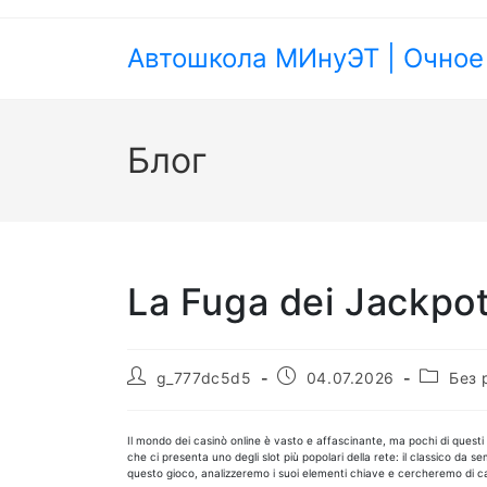
Перейти
к
Автошкола МИнуЭТ | Очное
содержимому
Блог
La Fuga dei Jackpot
Автор
Запись
Рубрика
g_777dc5d5
04.07.2026
Без 
записи:
опубликована:
записи:
Il mondo dei casinò online è vasto e affascinante, ma pochi di que
che ci presenta uno degli slot più popolari della rete: il classico da 
questo gioco, analizzeremo i suoi elementi chiave e cercheremo di cap