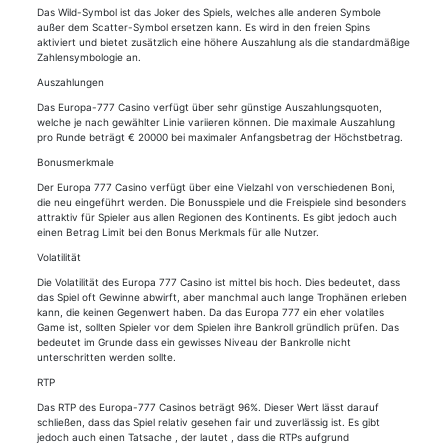
Das Wild-Symbol ist das Joker des Spiels, welches alle anderen Symbole
außer dem Scatter-Symbol ersetzen kann. Es wird in den freien Spins
aktiviert und bietet zusätzlich eine höhere Auszahlung als die standardmäßige
Zahlensymbologie an.
Auszahlungen
Das Europa-777 Casino verfügt über sehr günstige Auszahlungsquoten,
welche je nach gewählter Linie variieren können. Die maximale Auszahlung
pro Runde beträgt € 20000 bei maximaler Anfangsbetrag der Höchstbetrag.
Bonusmerkmale
Der Europa 777 Casino verfügt über eine Vielzahl von verschiedenen Boni,
die neu eingeführt werden. Die Bonusspiele und die Freispiele sind besonders
attraktiv für Spieler aus allen Regionen des Kontinents. Es gibt jedoch auch
einen Betrag Limit bei den Bonus Merkmals für alle Nutzer.
Volatilität
Die Volatilität des Europa 777 Casino ist mittel bis hoch. Dies bedeutet, dass
das Spiel oft Gewinne abwirft, aber manchmal auch lange Trophänen erleben
kann, die keinen Gegenwert haben. Da das Europa 777 ein eher volatiles
Game ist, sollten Spieler vor dem Spielen ihre Bankroll gründlich prüfen. Das
bedeutet im Grunde dass ein gewisses Niveau der Bankrolle nicht
unterschritten werden sollte.
RTP
Das RTP des Europa-777 Casinos beträgt 96%. Dieser Wert lässt darauf
schließen, dass das Spiel relativ gesehen fair und zuverlässig ist. Es gibt
jedoch auch einen Tatsache , der lautet , dass die RTPs aufgrund