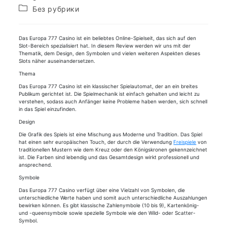
записи:
опубликована:
Рубрика
Без рубрики
записи:
Das Europa 777 Casino ist ein beliebtes Online-Spielseit, das sich auf den
Slot-Bereich spezialisiert hat. In diesem Review werden wir uns mit der
Thematik, dem Design, den Symbolen und vielen weiteren Aspekten dieses
Slots näher auseinandersetzen.
Thema
Das Europa 777 Casino ist ein klassischer Spielautomat, der an ein breites
Publikum gerichtet ist. Die Spielmechanik ist einfach gehalten und leicht zu
verstehen, sodass auch Anfänger keine Probleme haben werden, sich schnell
in das Spiel einzufinden.
Design
Die Grafik des Spiels ist eine Mischung aus Moderne und Tradition. Das Spiel
hat einen sehr europäischen Touch, der durch die Verwendung
Freispiele
von
traditionellen Mustern wie dem Kreuz oder den Königskronen gekennzeichnet
ist. Die Farben sind lebendig und das Gesamtdesign wirkt professionell und
ansprechend.
Symbole
Das Europa 777 Casino verfügt über eine Vielzahl von Symbolen, die
unterschiedliche Werte haben und somit auch unterschiedliche Auszahlungen
bewirken können. Es gibt klassische Zahlenymbole (10 bis 9), Kartenkönig-
und -queensymbole sowie spezielle Symbole wie den Wild- oder Scatter-
Symbol.