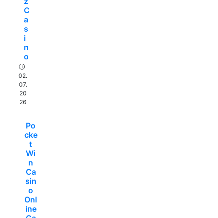
z
C
a
s
i
n
o
02.
07.
20
26
Po
cke
t
Wi
n
Ca
sin
o
Onl
ine