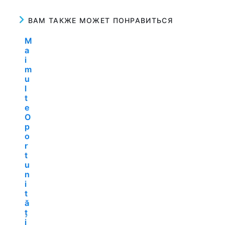
ВАМ ТАКЖЕ МОЖЕТ ПОНРАВИТЬСЯ
M
a
i
m
u
l
t
e
O
p
o
r
t
u
n
i
t
ă
ț
i