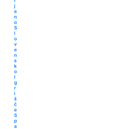
r
j
e
n
o
S
l
o
v
e
n
s
k
o
I
g
r
i
š
č
e
S
p
a