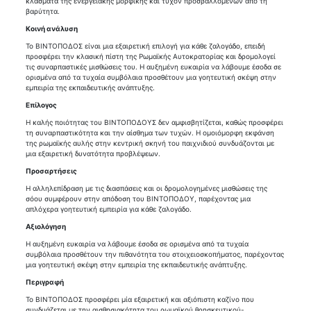
κλάσματα της ενεργειακής μορφικής και τυχόν προσβαλλόμενων από τη
βαρύτητα.
Κοινή ανάλυση
Το ΒΙΝΤΟΠΟΔΟΣ είναι μια εξαιρετική επιλογή για κάθε ζαλογάδο, επειδή
προσφέρει την κλασική πίστη της Ρωμαϊκής Αυτοκρατορίας και δρομολογεί
τις συναρπαστικές μισθώσεις του. Η αυξημένη ευκαιρία να λάβουμε έσοδα σε
ορισμένα από τα τυχαία συμβόλαια προσθέτουν μια γοητευτική σκέψη στην
εμπειρία της εκπαιδευτικής ανάπτυξης.
Επίλογος
Η καλής ποιότητας του ΒΙΝΤΟΠΟΔΟΥΣ δεν αμφισβητίζεται, καθώς προσφέρει
τη συναρπαστικότητα και την αίσθημα των τυχών. Η ομοιόμορφη εκφάνση
της ρωμαϊκής αυλής στην κεντρική σκηνή του παιχνιδιού συνδυάζονται με
μια εξαιρετική δυνατότητα προβλέψεων.
Προσαρτήσεις
Η αλληλεπίδραση με τις διασπάσεις και οι δρομολογημένες μισθώσεις της
σόου συμφέρουν στην απόδοση του ΒΙΝΤΟΠΟΔΟΥ, παρέχοντας μια
απλόχερα γοητευτική εμπειρία για κάθε ζαλογάδο.
Αξιολόγηση
Η αυξημένη ευκαιρία να λάβουμε έσοδα σε ορισμένα από τα τυχαία
συμβόλαια προσθέτουν την πιθανότητα του στοιχειοσκοπήματος, παρέχοντας
μια γοητευτική σκέψη στην εμπειρία της εκπαιδευτικής ανάπτυξης.
Περιγραφή
Το ΒΙΝΤΟΠΟΔΟΣ προσφέρει μία εξαιρετική και αξιόπιστη καζίνο που
συνδυάζεται με την αισθησιακότητα του ρωμαϊκού θρησκευτικού-