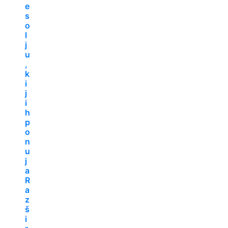
e
s
o
l
j
u
,
k
i
j
i
h
p
o
n
u
j
a
R
a
z
š
i