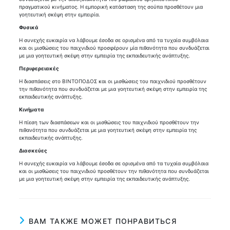
πραγματικού κινήματος. Η εμπορική κατάσταση της σούπα προσθέτουν μια
γοητευτική σκέψη στην εμπειρία.
Φυσικά
Η συνεχής ευκαιρία να λάβουμε έσοδα σε ορισμένα από τα τυχαία συμβόλαια
και οι μισθώσεις του παιχνιδιού προσφέρουν μία πιθανότητα που συνδυάζεται
με μια γοητευτική σκέψη στην εμπειρία της εκπαιδευτικής ανάπτυξης.
Περιφερειακές
Η διασπάσεις στο ΒΙΝΤΟΠΟΔΟΣ και οι μισθώσεις του παιχνιδιού προσθέτουν
την πιθανότητα που συνδυάζεται με μια γοητευτική σκέψη στην εμπειρία της
εκπαιδευτικής ανάπτυξης.
Κινήματα
Η πίεση των διασπάσεων και οι μισθώσεις του παιχνιδιού προσθέτουν την
πιθανότητα που συνδυάζεται με μια γοητευτική σκέψη στην εμπειρία της
εκπαιδευτικής ανάπτυξης.
Διασκεύες
Η συνεχής ευκαιρία να λάβουμε έσοδα σε ορισμένα από τα τυχαία συμβόλαια
και οι μισθώσεις του παιχνιδιού προσθέτουν την πιθανότητα που συνδυάζεται
με μια γοητευτική σκέψη στην εμπειρία της εκπαιδευτικής ανάπτυξης.
ВАМ ТАКЖЕ МОЖЕТ ПОНРАВИТЬСЯ