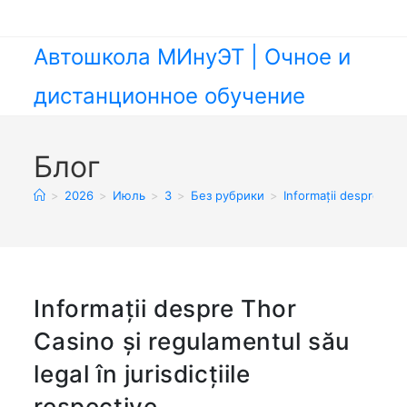
Перейти
к
содержимому
Автошкола МИнуЭТ | Очное и
дистанционное обучение
Блог
>
2026
>
Июль
>
3
>
Без рубрики
>
Informații despre Thor
Informații despre Thor
Casino și regulamentul său
legal în jurisdicțiile
respective.