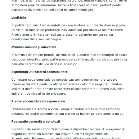
Mai mult, o gamă largă de caracteristici grafice, efecte vizuale și sunet într-o
atmosferă plină de adrenalină. Astfel a fost creat un cadru perfect pentru
explorarea diverselor opțiuni ce țin de lumea mitologică.
Limitările
În pofida faptului că experiențele pe care le ofere sunt foarte diverse și pline
de viață, în funcție de preferințe individuale unii pot observa anumite limite.
Printre aceste limitare se regăsește absența opțiunilor pentru cei cu
condiționări fizice sau psihologice.
Minciuni comune și adevăruri
În lumina existentelor practici ale industriei, o analiză mai amănunțită își poate
descoperi obiectivul principal în promovarea informațiilor veridice cu privire la
celelalte caracteristici ce definesc acest joc.
Experiență utilizator și accesibilitate
Cu fiecare noua generație de console sau tehnologii online, oferta este
mereu actualizată pentru a atinge încrederea celor mai exigente utilizatori.
Mai mult decât atât, aceste caracteristici sunt adaptate tuturora indiviziilor
indiferent de nivelul lor de pricepere.
Riscuri și considerații responsabile
Utilizarea oricărei formă a jocului online ar trebui făcută în mod rezonabil,
evitându-se astfel dependențe sau pierderea banilor pe care aceștia nu au.
Resumație generală și concluzii
Furnizorul de servicii Thor Casino pune la dispoziția clienților săi o experiență
bogată cu tematică Nordică sau inspirate din mitologiile vechi ale
Scandinaviei. Reglementarea lor legală în diferite jurisdicțiuni se regăsește