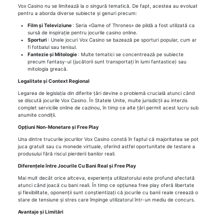
Vox Casino nu se limitează la o singură tematică. De fapt, acestea au evoluat
pentru a aborda diverse subiecte și genuri precum:
Film și Televiziune
: Seria «Game of Thrones» de pildă a fost utilizată ca
sursă de inspirație pentru jocurile casino online.
Sporturi
: Unele jocuri Vox Casino se bazează pe sporturi popular, cum ar
fi fotbalul sau tenisul.
Fantezie și Mitologie
: Multe tematici se concentrează pe subiecte
precum fantasy-ul (jucătorii sunt transportați în lumi fantastice) sau
mitologia greacă.
Legalitate și Context Regional
Legarea de legislația din diferite țări devine o problemă crucială atunci când
se discută jocurile Vox Casino. În Statele Unite, multe jurisdicții au interzis
complet serviciile online de cazinou, în timp ce alte țări permit acest lucru sub
anumite condiții.
Opțiuni Non-Monetare și Free Play
Una dintre trucurile jocurilor Vox Casino constă în faptul că majoritatea se pot
juca gratuit sau cu monede virtuale, oferind astfel oportunitate de testare a
produsului fără riscul pierderii banilor reali.
Diferențele între Jocurile Cu Bani Real și Free Play
Mai mult decât orice altceva, experiența utilizatorului este profund afectată
atunci când joacă cu bani reali. În timp ce opțiunea free play oferă libertate
și flexibilitate, oponenții sunt conștientizați că jocurile cu banii reale creează o
stare de tensiune și stres care împinge utilizatorul într-un mediu de concurs.
Avantaje și Limitări