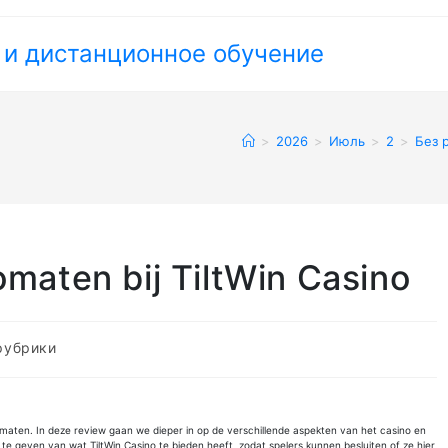
 и дистанционное обучение
>
2026
>
Июль
>
2
>
Без 
maten bij TiltWin Casino
рубрики
utomaten. In deze review gaan we dieper in op de verschillende aspekten van het casino en
 te geven van wat TiltWin Casino te bieden heeft, zodat spelers kunnen besluiten of ze hier