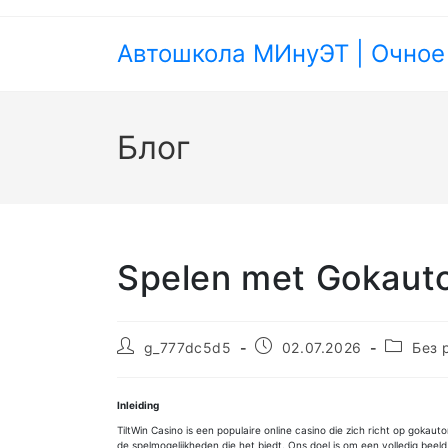
Перейти
к
Автошкола МИнуЭТ | Очное
содержимому
Блог
Spelen met Gokauto
Автор
Запись
Рубрика
g_777dc5d5
02.07.2026
Без 
записи:
опубликована:
записи:
Inleiding
TiltWin Casino is een populaire online casino die zich richt op goka
de spelmogelijkheden die het biedt. Ons doel is om een volledig beeld