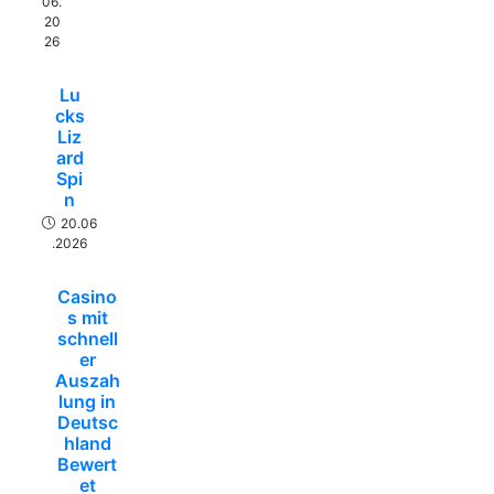
06.
20
26
Lu
cks
Liz
ard
Spi
n
20.06
.2026
Casino
s mit
schnell
er
Auszah
lung in
Deutsc
hland
Bewert
et