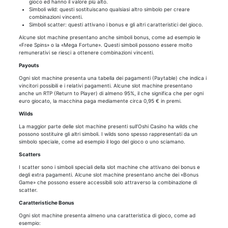
gioco ed hanno il valore più alto.
Simboli wild: questi sostituiscano qualsiasi altro simbolo per creare
combinazioni vincenti.
Simboli scatter: questi attivano i bonus e gli altri caratteristici del gioco.
Alcune slot machine presentano anche simboli bonus, come ad esempio le
«Free Spins» o la «Mega Fortune». Questi simboli possono essere molto
remunerativi se riesci a ottenere combinazioni vincenti.
Payouts
Ogni slot machine presenta una tabella dei pagamenti (Paytable) che indica i
vincitori possibili e i relativi pagamenti. Alcune slot machine presentano
anche un RTP (Return to Player) di almeno 95%, il che significa che per ogni
euro giocato, la macchina paga mediamente circa 0,95 € in premi.
Wilds
La maggior parte delle slot machine presenti sull’Oshi Casino ha wilds che
possono sostituire gli altri simboli. I wilds sono spesso rappresentati da un
simbolo speciale, come ad esempio il logo del gioco o uno sciamano.
Scatters
I scatter sono i simboli speciali della slot machine che attivano dei bonus e
degli extra pagamenti. Alcune slot machine presentano anche dei «Bonus
Game» che possono essere accessibili solo attraverso la combinazione di
scatter.
Caratteristiche Bonus
Ogni slot machine presenta almeno una caratteristica di gioco, come ad
esempio: