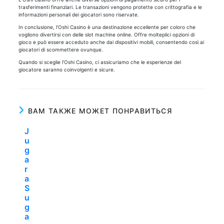
trasferimenti finanziari. Le transazioni vengono protette con crittografia e le
informazioni personali dei giocatori sono riservate.
In conclusione, l’Oshi Casino è una destinazione eccellente per coloro che
vogliono divertirsi con delle slot machine online. Offre molteplici opzioni di
gioco e può essere acceduto anche dai dispositivi mobili, consentendo così ai
giocatori di scommettere ovunque.
Quando si sceglie l’Oshi Casino, ci assicuriamo che le esperienze del
giocatore saranno coinvolgenti e sicure.
ВАМ ТАКЖЕ МОЖЕТ ПОНРАВИТЬСЯ
J
u
g
a
r
a
S
u
g
a