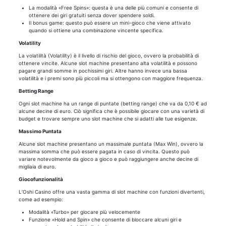
La modalità «Free Spins»: questa è una delle più comuni e consente di
ottenere dei giri gratuiti senza dover spendere soldi.
Il bonus game: questo può essere un mini-gioco che viene attivato
quando si ottiene una combinazione vincente specifica.
Volatility
La volatilità (Volatility) è il livello di rischio del gioco, ovvero la probabilità di
ottenere vincite. Alcune slot machine presentano alta volatilità e possono
pagare grandi somme in pochissimi giri. Altre hanno invece una bassa
volatilità e i premi sono più piccoli ma si ottengono con maggiore frequenza.
Betting Range
Ogni slot machine ha un range di puntate (betting range) che va da 0,10 € ad
alcune decine di euro. Ciò significa che è possibile giocare con una varietà di
budget e trovare sempre uno slot machine che si adatti alle tue esigenze.
Massimo Puntata
Alcune slot machine presentano un massimale puntata (Max Win), ovvero la
massima somma che può essere pagata in caso di vincita. Questo può
variare notevolmente da gioco a gioco e può raggiungere anche decine di
migliaia di euro.
Giocofunzionalità
L’Oshi Casino offre una vasta gamma di slot machine con funzioni divertenti,
come ad esempio:
Modalità «Turbo» per giocare più velocemente
Funzione «Hold and Spin» che consente di bloccare alcuni giri e