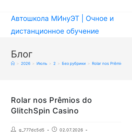
Перейти
к
содержимому
Автошкола МИнуЭТ | Очное и
дистанционное обучение
Блог
>
2026
>
Июль
>
2
>
Без рубрики
>
Rolar nos Prêmios do 
Rolar nos Prêmios do
GlitchSpin Casino
Автор
Запись
g_777dc5d5
02.07.2026