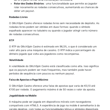
Rolar dos Dados Binários
: uma funcionalidade que permite ao jogador
rolar novamente as rodadas consecutivas, aumentando as chances de
obter um payout.
Rodadas Livres
O GlitchSpin Casino oferece rodadas livres sem necessidade de depósito. As
rodadas livres podem ser obtidas em duas formas: quando o símbolo
espalhado aparecer no tabuleiro ou quando o jogador atingir certo número
de rodadas consecutivas.
RTP
O RTP do GlitchSpin Casino é estimado em 96,5%, o que é considerado um
valor alto para uma máquina de cassino. O RTP indica a porcentagem do
dinheiro jogado que volta aos jogadores como recompensa.
Volatilidade
A volatilidade do GlitchSpin Casino está classificada como alta. Isso significa
que os payouts podem ser mais frequentes, mas também pode haver
períodos de sequência com poucos ou nenhum payout.
Faixa de Apostas e Pago Máximo
O GlitchSpin Casino oferece uma faixa de apostas que varia de €0,10 até
€100 por rodada. O pagamento máximo é de 50 vezes o valor da aposta.
Jogabilidade na Mobile
A máquina pode ser jogada em dispositivos móveis com navegadores
compatíveis com HTML5. A experiência de jogo na mobile é semelhante à da
versão desktop, com todas as funcionalidades bônus e símbolos disponíveis