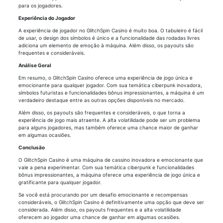
para os jogadores.
Experiência do Jogador
A experiência de jogador no GlitchSpin Casino é muito boa. O tabuleiro é fácil
de usar, o design dos símbolos é único e a funcionalidade das rodadas livres
adiciona um elemento de emoção à máquina. Além disso, os payouts são
frequentes e consideráveis.
Análise Geral
Em resumo, o GlitchSpin Casino oferece uma experiência de jogo única e
emocionante para qualquer jogador. Com sua temática ciberpunk inovadora,
símbolos futuristas e funcionalidades bônus impressionantes, a máquina é um
verdadeiro destaque entre as outras opções disponíveis no mercado.
Além disso, os payouts são frequentes e consideráveis, o que torna a
experiência de jogo mais atraente. A alta volatilidade pode ser um problema
para alguns jogadores, mas também oferece uma chance maior de ganhar
em algumas ocasiões.
Conclusão
O GlitchSpin Casino é uma máquina de cassino inovadora e emocionante que
vale a pena experimentar. Com sua temática ciberpunk e funcionalidades
bônus impressionantes, a máquina oferece uma experiência de jogo única e
gratificante para qualquer jogador.
Se você está procurando por um desafio emocionante e recompensas
consideráveis, o GlitchSpin Casino é definitivamente uma opção que deve ser
considerada. Além disso, os payouts frequentes e a alta volatilidade
oferecem ao jogador uma chance de ganhar em algumas ocasiões.