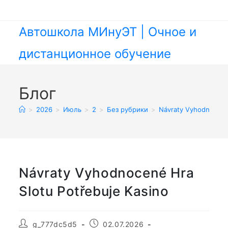
Перейти
к
содержимому
Автошкола МИнуЭТ | Очное и
дистанционное обучение
Блог
>
2026
>
Июль
>
2
>
Без рубрики
>
Návraty Vyhodnocené 
Návraty Vyhodnocené Hra
Slotu Potřebuje Kasino
Автор
Запись
g_777dc5d5
02.07.2026