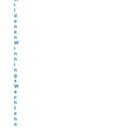
i
l
d
e
n
e
n
W
i
n
n
i
n
g
s
W
a
c
h
t
e
n
o