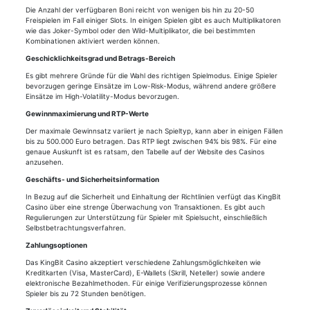
Die Anzahl der verfügbaren Boni reicht von wenigen bis hin zu 20-50
Freispielen im Fall einiger Slots. In einigen Spielen gibt es auch Multiplikatoren
wie das Joker-Symbol oder den Wild-Multiplikator, die bei bestimmten
Kombinationen aktiviert werden können.
Geschicklichkeitsgrad und Betrags-Bereich
Es gibt mehrere Gründe für die Wahl des richtigen Spielmodus. Einige Spieler
bevorzugen geringe Einsätze im Low-Risk-Modus, während andere größere
Einsätze im High-Volatility-Modus bevorzugen.
Gewinnmaximierung und RTP-Werte
Der maximale Gewinnsatz variiert je nach Spieltyp, kann aber in einigen Fällen
bis zu 500.000 Euro betragen. Das RTP liegt zwischen 94% bis 98%. Für eine
genaue Auskunft ist es ratsam, den Tabelle auf der Website des Casinos
anzusehen.
Geschäfts- und Sicherheitsinformation
In Bezug auf die Sicherheit und Einhaltung der Richtlinien verfügt das KingBit
Casino über eine strenge Überwachung von Transaktionen. Es gibt auch
Regulierungen zur Unterstützung für Spieler mit Spielsucht, einschließlich
Selbstbetrachtungsverfahren.
Zahlungsoptionen
Das KingBit Casino akzeptiert verschiedene Zahlungsmöglichkeiten wie
Kreditkarten (Visa, MasterCard), E-Wallets (Skrill, Neteller) sowie andere
elektronische Bezahlmethoden. Für einige Verifizierungsprozesse können
Spieler bis zu 72 Stunden benötigen.