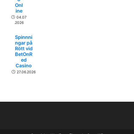
Onl
ine
04.07
.2026
Spinnni
ngar på
Rött vid
BetOnR
ed
Casino
27.06.2026