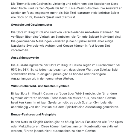
Die Thematik des Casinos ist vielseitig und reicht von den klassischen Slots
über Tisch- und Karten-Spiele bis hin zu Live-Casino-Tischen. Die Auswahl an
Spielen umfasst insgesamt mehr als 500 Titel, darunter viele beliebte Spiele
wie Book of Ra, Gonzo’s Quest und Starburst.
Symbole und Gewinnmuster
Die Slots im KingBit Casino sind von verschiedenen Anbietern stammen. Sie
verfügen über eine Vielzahl an Symbolen, die für jede Spielart individuell sind.
Die gewonnenen Meldungen variieren je nach Spielauswahl, aber einige
klassische Symbole wie Achten und Kreuze können in fast jedem Slot
vorkommen.
Auszahlungswerte
Die Auszahlungswerte der Slots im KingBit Casino liegen im Durchschnitt bei
95% bis 98%. Es ist jedoch zu beachten, dass dieser Wert von Spiel zu Spiel
schwanken kann. In einigen Spielen gibt es höhere oder niedrigere
Auszahlungen als in den genannten Werten.
Willkürliche Wild- und Scatter-Symbole
Einige Slots im KingBit Casino verfügen über Wild-Symbole, die für andere
Symbole eintreten können. Diese lösen ein Muster aus, das einen Gewinn
bewirken kann. In einigen Spielarten gibt es auch Scatter-Symbole, die
unabhängig von der Position auf dem Spielfeld eine Auszahlung generieren.
Bonus-Features und Freispiele
In den Slots im KingBit Casino gibt es häufig Bonus-Funktionen wie Free Spins
oder Multiplikatoren. Diese können bei bestimmten Kombinationen aktiviert
werden, führen jedoch nicht automatisch zu einem Gewinn.