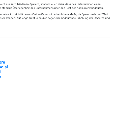
 nicht nur zu zufriedenen Spielern, sondern auch dazu, dass das Unternehmen einen
ine ständige Überlegenheit des Unternehmens über den Rest der Konkurrenz bedeuten.
emeine Attraktivität eines Online-Casinos in erheblichem Maße, da Spieler mehr auf Wert
lassen können. Auf lange Sicht kann dies sogar eine bedeutende Erhöhung der Umsätze und
pre
no și
i
e