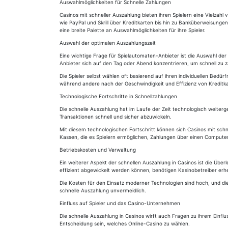
Auswahlmöglichkeiten für Schnelle Zahlungen
Casinos mit schneller Auszahlung bieten ihren Spielern eine Vielzahl
wie PayPal und Skrill über Kreditkarten bis hin zu Banküberweisunge
eine breite Palette an Auswahlmöglichkeiten für ihre Spieler.
Auswahl der optimalen Auszahlungszeit
Eine wichtige Frage für Spielautomaten-Anbieter ist die Auswahl der
Anbieter sich auf den Tag oder Abend konzentrieren, um schnell zu za
Die Spieler selbst wählen oft basierend auf ihren individuellen Bedürf
während andere nach der Geschwindigkeit und Effizienz von Kreditk
Technologische Fortschritte in Schnellzahlungen
Die schnelle Auszahlung hat im Laufe der Zeit technologisch weiter
Transaktionen schnell und sicher abzuwickeln.
Mit diesem technologischen Fortschritt können sich Casinos mit schne
Kassen, die es Spielern ermöglichen, Zahlungen über einen Compute
Betriebskosten und Verwaltung
Ein weiterer Aspekt der schnellen Auszahlung in Casinos ist die Übe
effizient abgewickelt werden können, benötigen Kasinobetreiber erh
Die Kosten für den Einsatz moderner Technologien sind hoch, und die 
schnelle Auszahlung unvermeidlich.
Einfluss auf Spieler und das Casino-Unternehmen
Die schnelle Auszahlung in Casinos wirft auch Fragen zu ihrem Einflus
Entscheidung sein, welches Online-Casino zu wählen.