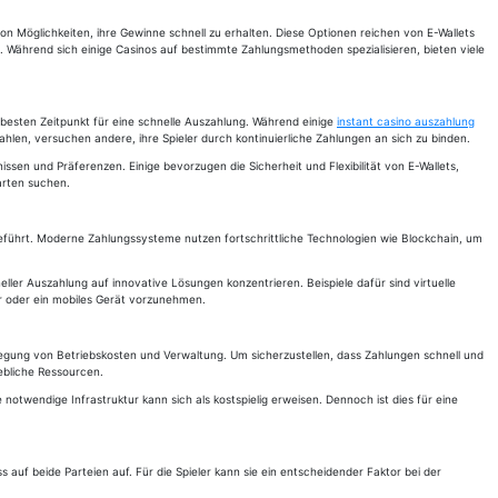
 von Möglichkeiten, ihre Gewinne schnell zu erhalten. Diese Optionen reichen von E-Wallets
n. Während sich einige Casinos auf bestimmte Zahlungsmethoden spezialisieren, bieten viele
 besten Zeitpunkt für eine schnelle Auszahlung. Während einige
instant casino auszahlung
hlen, versuchen andere, ihre Spieler durch kontinuierliche Zahlungen an sich zu binden.
nissen und Präferenzen. Einige bevorzugen die Sicherheit und Flexibilität von E-Wallets,
arten suchen.
geführt. Moderne Zahlungssysteme nutzen fortschrittliche Technologien wie Blockchain, um
ller Auszahlung auf innovative Lösungen konzentrieren. Beispiele dafür sind virtuelle
r oder ein mobiles Gerät vorzunehmen.
rlegung von Betriebskosten und Verwaltung. Um sicherzustellen, dass Zahlungen schnell und
ebliche Ressourcen.
notwendige Infrastruktur kann sich als kostspielig erweisen. Dennoch ist dies für eine
s auf beide Parteien auf. Für die Spieler kann sie ein entscheidender Faktor bei der