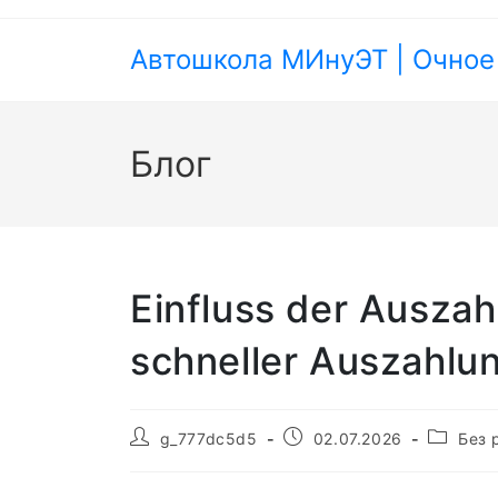
Перейти
к
Автошкола МИнуЭТ | Очное
содержимому
Блог
Einfluss der Auszah
schneller Auszahlu
Автор
Запись
Рубрика
g_777dc5d5
02.07.2026
Без 
записи:
опубликована:
записи: