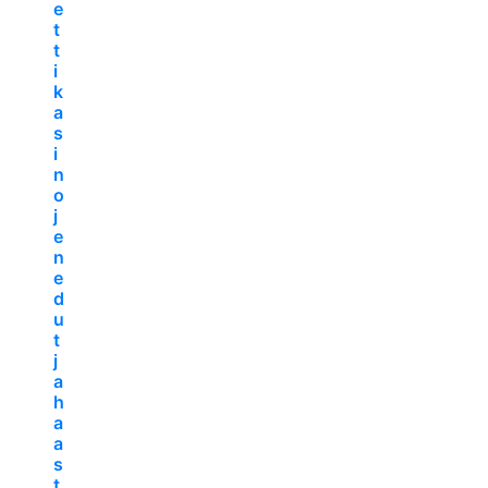
e
t
t
i
k
a
s
i
n
o
j
e
n
e
d
u
t
j
a
h
a
a
s
t