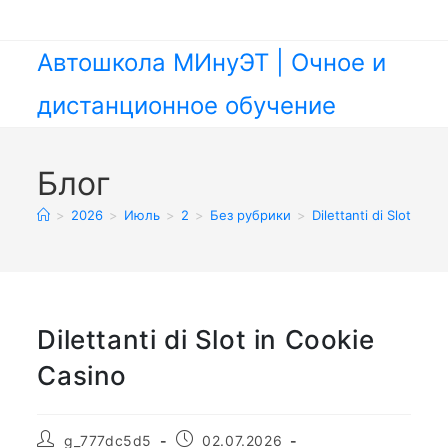
Перейти
к
содержимому
Автошкола МИнуЭТ | Очное и
дистанционное обучение
Блог
>
2026
>
Июль
>
2
>
Без рубрики
>
Dilettanti di Slot in 
Dilettanti di Slot in Cookie
Casino
Автор
Запись
g_777dc5d5
02.07.2026