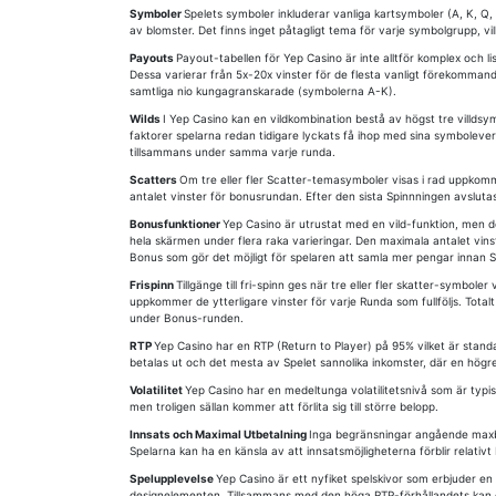
Symboler
Spelets symboler inkluderar vanliga kartsymboler (A, K, Q
av blomster. Det finns inget påtagligt tema för varje symbolgrupp, vilk
Payouts
Payout-tabellen för Yep Casino är inte alltför komplex och l
Dessa varierar från 5x-20x vinster för de flesta vanligt förekomman
samtliga nio kungagranskarade (symbolerna A-K).
Wilds
I Yep Casino kan en vildkombination bestå av högst tre villdsy
faktorer spelarna redan tidigare lyckats få ihop med sina symbolev
tillsammans under samma varje runda.
Scatters
Om tre eller fler Scatter-temasymboler visas i rad uppkomm
antalet vinster för bonusrundan. Efter den sista Spinnningen avslut
Bonusfunktioner
Yep Casino är utrustat med en vild-funktion, men de
hela skärmen under flera raka varieringar. Den maximala antalet v
Bonus som gör det möjligt för spelaren att samla mer pengar innan Sp
Frispinn
Tillgänge till fri-spinn ges när tre eller fler skatter-symbole
uppkommer de ytterligare vinster för varje Runda som fullföljs. To
under Bonus-runden.
RTP
Yep Casino har en RTP (Return to Player) på 95% vilket är sta
betalas ut och det mesta av Spelet sannolika inkomster, där en högre 
Volatilitet
Yep Casino har en medeltunga volatilitetsnivå som är typi
men troligen sällan kommer att förlita sig till större belopp.
Innsats och Maximal Utbetalning
Inga begränsningar angående maxbe
Spelarna kan ha en känsla av att innsatsmöjligheterna förblir relat
Spelupplevelse
Yep Casino är ett nyfiket spelskivor som erbjuder en
designelementen. Tillsammans med den höga RTP-förhållandets kan de