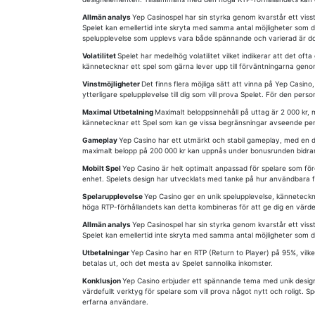
Allmän analys
Yep Casinospel har sin styrka genom kvarstår ett visst 
Spelet kan emellertid inte skryta med samma antal möjligheter som d
spelupplevelse som upplevs vara både spännande och varierad är doc
Volatilitet
Spelet har medelhög volatilitet vilket indikerar att det oft
kännetecknar ett spel som gärna lever upp till förväntningarna gen
Vinstmöjligheter
Det finns flera möjliga sätt att vinna på Yep Casino,
ytterligare spelupplevelse till dig som vill prova Spelet. För den p
Maximal Utbetalning
Maximalt beloppsinnehåll på uttag är 2 000 kr, m
kännetecknar ett Spel som kan ge vissa begränsningar avseende pe
Gameplay
Yep Casino har ett utmärkt och stabil gameplay, med en d
maximalt belopp på 200 000 kr kan uppnås under bonusrunden bidrar t
Mobilt Spel
Yep Casino är helt optimalt anpassad för spelare som före
enhet. Spelets design har utvecklats med tanke på hur användbara
Spelarupplevelse
Yep Casino ger en unik spelupplevelse, känneteck
höga RTP-förhållandets kan detta kombineras för att ge dig en värde
Allmän analys
Yep Casinospel har sin styrka genom kvarstår ett visst 
Spelet kan emellertid inte skryta med samma antal möjligheter som 
Utbetalningar
Yep Casino har en RTP (Return to Player) på 95%, vil
betalas ut, och det mesta av Spelet sannolika inkomster.
Konklusjon
Yep Casino erbjuder ett spännande tema med unik designfun
värdefullt verktyg för spelare som vill prova något nytt och roligt.
erfarna användare.