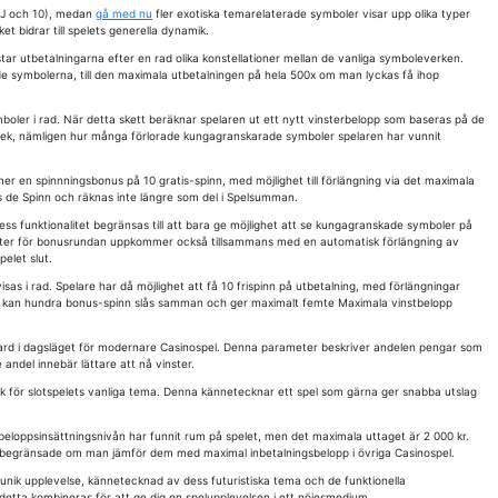
, J och 10), medan
gå med nu
fler exotiska temarelaterade symboler visar upp olika typer
et bidrar till spelets generella dynamik.
istar utbetalningarna efter en rad olika konstellationer mellan de vanliga symboleverken.
de symbolerna, till den maximala utbetalningen på hela 500x om man lyckas få ihop
mboler i rad. När detta skett beräknar spelaren ut ett nytt vinsterbelopp som baseras på de
erek, nämligen hur många förlorade kungagranskarade symboler spelaren har vunnit
er en spinnningsbonus på 10 gratis-spinn, med möjlighet till förlängning via det maximala
as de Spinn och räknas inte längre som del i Spelsumman.
ss funktionalitet begränsas till att bara ge möjlighet att se kungagranskade symboler på
inster för bonusrundan uppkommer också tillsammans med en automatisk förlängning av
elet slut.
r visas i rad. Spelare har då möjlighet att få 10 frispinn på utbetalning, med förlängningar
talt kan hundra bonus-spinn slås samman och ger maximalt femte Maximala vinstbelopp
ndard i dagsläget för modernare Casinospel. Denna parameter beskriver andelen pengar som
andel innebär lättare att nå vinster.
sk för slotspelets vanliga tema. Denna kännetecknar ett spel som gärna ger snabba utslag
loppsinsättningsnivån har funnit rum på spelet, men det maximala uttaget är 2 000 kr.
ivt begränsade om man jämför dem med maximal inbetalningsbelopp i övriga Casinospel.
 unik upplevelse, kännetecknad av dess futuristiska tema och de funktionella
tta kombineras för att ge dig en spelupplevelsen i ett nöjesmedium.