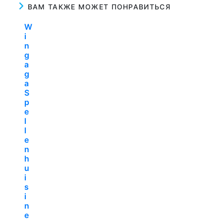
ВАМ ТАКЖЕ МОЖЕТ ПОНРАВИТЬСЯ
W
i
n
g
a
g
a
S
p
e
l
l
e
n
h
u
i
s
i
n
e