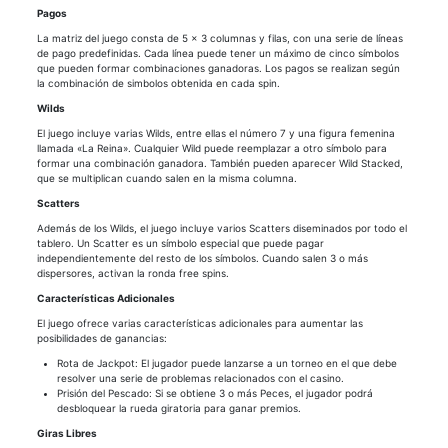
Pagos
La matriz del juego consta de 5 x 3 columnas y filas, con una serie de líneas
de pago predefinidas. Cada línea puede tener un máximo de cinco símbolos
que pueden formar combinaciones ganadoras. Los pagos se realizan según
la combinación de simbolos obtenida en cada spin.
Wilds
El juego incluye varias Wilds, entre ellas el número 7 y una figura femenina
llamada «La Reina». Cualquier Wild puede reemplazar a otro símbolo para
formar una combinación ganadora. También pueden aparecer Wild Stacked,
que se multiplican cuando salen en la misma columna.
Scatters
Además de los Wilds, el juego incluye varios Scatters diseminados por todo el
tablero. Un Scatter es un símbolo especial que puede pagar
independientemente del resto de los símbolos. Cuando salen 3 o más
dispersores, activan la ronda free spins.
Características Adicionales
El juego ofrece varias características adicionales para aumentar las
posibilidades de ganancias:
Rota de Jackpot: El jugador puede lanzarse a un torneo en el que debe
resolver una serie de problemas relacionados con el casino.
Prisión del Pescado: Si se obtiene 3 o más Peces, el jugador podrá
desbloquear la rueda giratoria para ganar premios.
Giras Libres