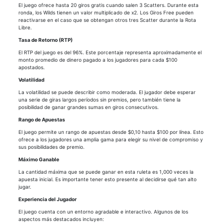
El juego ofrece hasta 20 giros gratis cuando salen 3 Scatters. Durante esta
ronda, los Wilds tienen un valor multiplicado de x2. Los Giros Free pueden
reactivarse en el caso que se obtengan otros tres Scatter durante la Rota
Libre.
Tasa de Retorno (RTP)
El RTP del juego es del 96%. Este porcentaje representa aproximadamente el
monto promedio de dinero pagado a los jugadores para cada $100
apostados.
Volatilidad
La volatilidad se puede describir como moderada. El jugador debe esperar
una serie de giras largos períodos sin premios, pero también tiene la
posibilidad de ganar grandes sumas en giros consecutivos.
Rango de Apuestas
El juego permite un rango de apuestas desde $0,10 hasta $100 por línea. Esto
ofrece a los jugadores una amplia gama para elegir su nivel de compromiso y
sus posibilidades de premio.
Máximo Ganable
La cantidad máxima que se puede ganar en esta ruleta es 1,000 veces la
apuesta inicial. Es importante tener esto presente al decidirse qué tan alto
jugar.
Experiencia del Jugador
El juego cuenta con un entorno agradable e interactivo. Algunos de los
aspectos más destacados incluyen: