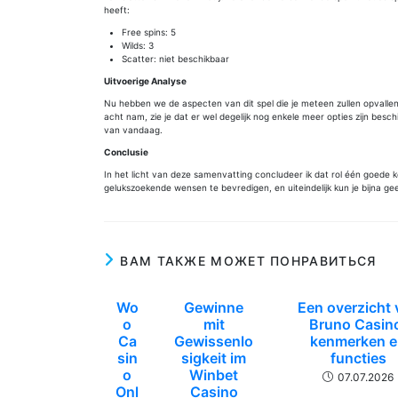
heeft:
Free spins: 5
Wilds: 3
Scatter: niet beschikbaar
Uitvoerige Analyse
Nu hebben we de aspecten van dit spel die je meteen zullen opvallen 
acht nam, zie je dat er wel degelijk nog enkele meer opties zijn bes
van vandaag.
Conclusie
In het licht van deze samenvatting concludeer ik dat rol één goede ke
gelukszoekende wensen te bevredigen, en uiteindelijk kun je bijna ge
ВАМ ТАКЖЕ МОЖЕТ ПОНРАВИТЬСЯ
Wo
Gewinne
Een overzicht 
o
mit
Bruno Casin
Ca
Gewissenlo
kenmerken 
sin
sigkeit im
functies
o
Winbet
07.07.2026
Onl
Casino