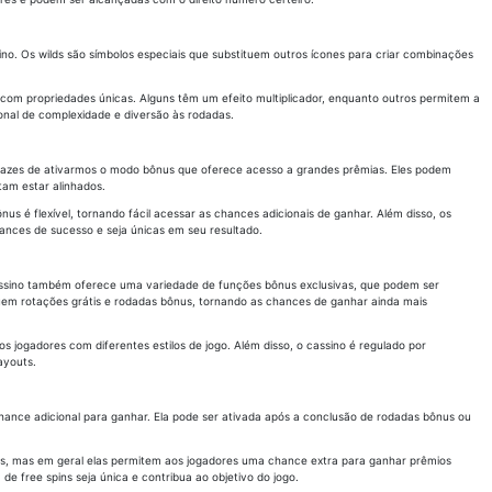
ino. Os wilds são símbolos especiais que substituem outros ícones para criar combinações
 com propriedades únicas. Alguns têm um efeito multiplicador, enquanto outros permitem a
nal de complexidade e diversão às rodadas.
apazes de ativarmos o modo bônus que oferece acesso a grandes prêmias. Eles podem
am estar alinhados.
s é flexível, tornando fácil acessar as chances adicionais de ganhar. Além disso, os
nces de sucesso e seja únicas em seu resultado.
 cassino também oferece uma variedade de funções bônus exclusivas, que podem ser
cluem rotações grátis e rodadas bônus, tornando as chances de ganhar ainda mais
 jogadores com diferentes estilos de jogo. Além disso, o cassino é regulado por
ayouts.
hance adicional para ganhar. Ela pode ser ativada após a conclusão de rodadas bônus ou
pins, mas em geral elas permitem aos jogadores uma chance extra para ganhar prêmios
e free spins seja única e contribua ao objetivo do jogo.