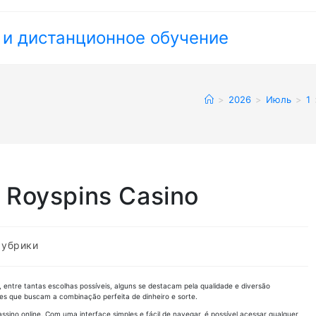
 и дистанционное обучение
>
2026
>
Июль
>
1
m Royspins Casino
рубрики
 entre tantas escolhas possíveis, alguns se destacam pela qualidade e diversão
res que buscam a combinação perfeita de dinheiro e sorte.
sino online. Com uma interface simples e fácil de navegar, é possível acessar qualquer