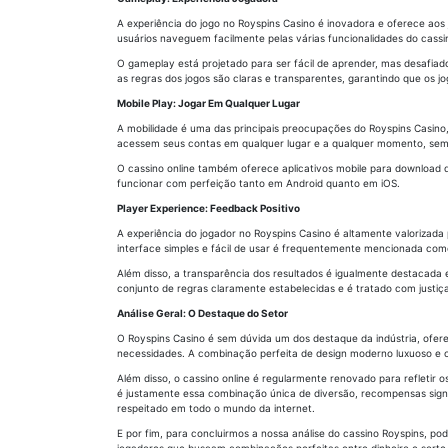
A experiência do jogo no Royspins Casino é inovadora e oferece aos
usuários naveguem facilmente pelas várias funcionalidades do cassi
O gameplay está projetado para ser fácil de aprender, mas desafiad
as regras dos jogos são claras e transparentes, garantindo que os
Mobile Play: Jogar Em Qualquer Lugar
A mobilidade é uma das principais preocupações do Royspins Casino,
acessem seus contas em qualquer lugar e a qualquer momento, sem
O cassino online também oferece aplicativos mobile para download di
funcionar com perfeição tanto em Android quanto em iOS.
Player Experience: Feedback Positivo
A experiência do jogador no Royspins Casino é altamente valorizada
interface simples e fácil de usar é frequentemente mencionada como
Além disso, a transparência dos resultados é igualmente destacada 
conjunto de regras claramente estabelecidas e é tratado com justiç
Análise Geral: O Destaque do Setor
O Royspins Casino é sem dúvida um dos destaque da indústria, ofe
necessidades. A combinação perfeita de design moderno luxuoso e o
Além disso, o cassino online é regularmente renovado para refletir
é justamente essa combinação única de diversão, recompensas signi
respeitado em todo o mundo da internet.
E por fim, para concluirmos a nossa análise do cassino Royspins, p