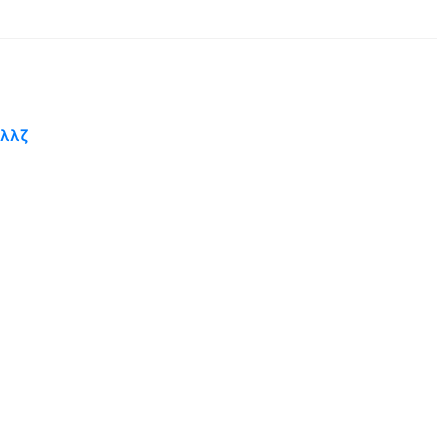
.
ολλζ