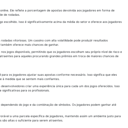
online. Ele reflete a porcentagem de apostas devolvida aos jogadores em forma de
de de rodadas.
o escolhido. Isso é significativamente acima da média do setor e oferece aos jogadores
 rodadas vitoriosas. Um cassino com alta volatilidade pode produzir resultados
s também oferece mais chances de ganhar.
nos jogos disponíveis, permitindo que os jogadores escolham seu próprio nível de risco e
r atraentes para aqueles procurando grandes prêmios em troca de maiores chances de
l para os jogadores ajustar suas apostas conforme necessário. Isso significa que eles
 à medida que se sentem mais confiantes.
 desenvolvedores criar uma experiência única para cada um dos jogos oferecidos. Isso
significativas para os profissionais.
m dependendo do jogo e da combinação de símbolos. Os jogadores podem ganhar até
orável a uma parcela específica de jogadores, mantendo assim um ambiente justo para
 são altas o suficiente para serem atraentes.