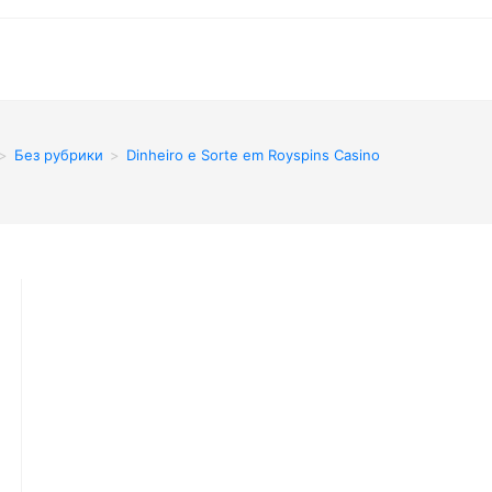
>
Без рубрики
>
Dinheiro e Sorte em Royspins Casino