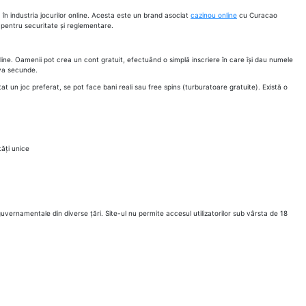
 în industria jocurilor online. Acesta este un brand asociat
cazinou online
cu Curacao
 pentru securitate și reglementare.
line. Oamenii pot crea un cont gratuit, efectuând o simplă inscriere în care își dau numele
eva secunde.
at un joc preferat, se pot face bani reali sau free spins (turburatoare gratuite). Există o
tăți unice
uvernamentale din diverse țări. Site-ul nu permite accesul utilizatorilor sub vârsta de 18