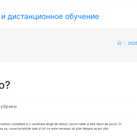
 и дистанционное обучение
>
202
o?
рубрики
inou completă și o varietate largă de sloturi, jocuri table și alte tipuri de jocuri. În
sa, caracteristicile sale și tot ce este necesar să știm despre acest site.