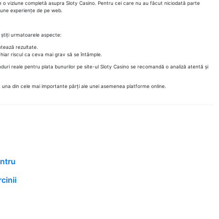
ere o viziune completă asupra Sloty Casino. Pentru cei care nu au făcut niciodată parte
 bune experiențe de pe web.
ă știți urmatoarele aspecte:
ntează rezultate.
chiar riscul ca ceva mai grav să se întâmple.
nduri reale pentru plata bunurilor pe site-ul Sloty Casino se recomandă o analiză atentă și
sunt una din cele mai importante părți ale unei asemenea platforme online.
ntru
cinii