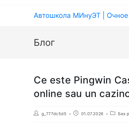
Перейти
к
Автошкола МИнуЭТ | Очное
содержимому
Блог
Ce este Pingwin Cas
online sau un cazino
Автор
Запись
Рубрика
g_777dc5d5
01.07.2026
Без 
записи:
опубликована:
записи: