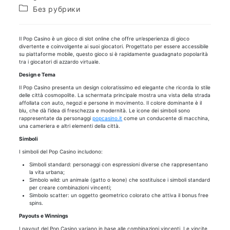
записи:
опубликована:
Рубрика
Без рубрики
записи:
Il Pop Casino è un gioco di slot online che offre un’esperienza di gioco
divertente e coinvolgente ai suoi giocatori. Progettato per essere accessibile
su piattaforme mobile, questo gioco si è rapidamente guadagnato popolarità
tra i giocatori di azzardo virtuale.
Design e Tema
Il Pop Casino presenta un design coloratissimo ed elegante che ricorda lo stile
delle città cosmopolite. La schermata principale mostra una vista della strada
affollata con auto, negozi e persone in movimento. Il colore dominante è il
blu, che dà l’idea di freschezza e modernità. Le icone dei simboli sono
rappresentate da personaggi
popcasino.it
come un conducente di macchina,
una cameriera e altri elementi della città.
Simboli
I simboli del Pop Casino includono:
Simboli standard: personaggi con espressioni diverse che rappresentano
la vita urbana;
Simbolo wild: un animale (gatto o leone) che sostituisce i simboli standard
per creare combinazioni vincenti;
Simbolo scatter: un oggetto geometrico colorato che attiva il bonus free
spins.
Payouts e Winnings
I payout del Pop Casino variano in base alle combinazioni vincenti. Le vincite