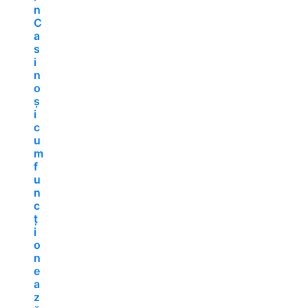
n
C
a
s
i
n
o
ș
i
c
u
m
f
u
n
c
ț
i
o
n
e
a
z