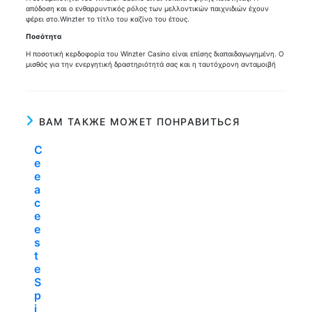
απόδοση και ο ενθαρρυντικός ρόλος των μελλοντικών παιχνιδιών έχουν
φέρει στο.Winzter το τίτλο του καζίνο του έτους.
Ποσότητα
Η ποσοτική κερδοφορία του Winzter Casino είναι επίσης διαπαιδαγωγημένη. Ο
μισθός για την ενεργητική δραστηριότητά σας και η ταυτόχρονη ανταμοιβή
ВАМ ТАКЖЕ МОЖЕТ ПОНРАВИТЬСЯ
C
e
e
a
c
e
e
s
t
e
S
p
i