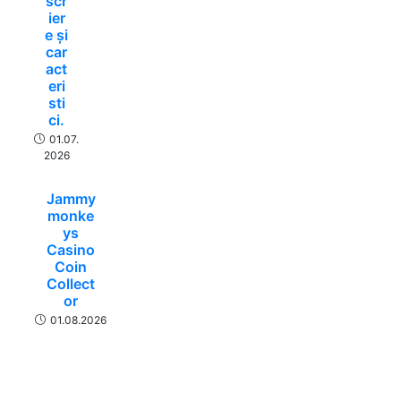
scr
ier
e și
car
act
eri
sti
ci.
01.07.
2026
Jammy
monke
ys
Casino
Coin
Collect
or
01.08.2026