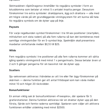
Slotmaskinen «SpinDragons» innehåller tio reguljära symboler i form av
lotusblomma som betalar ut minst 5 x antalet insatta pengar. Dessutom
förekommer tre extra symboler: draköppnare, ägg och draktara — alla med
ett högre värde på sitt grundläggande vinningsystem för att kunna slå hela
tio reguljära symbols om de dyker upp på linje.
Payouts
För varje regelbunden symbol förekommer i tre till sex positioner (startpilen,
mittslutten och sista raden) på alla fem rullarna så kan det kombineras med
samtliga vinningsnivåer för en 5-symbol linja. Spelmiljön skall presentera
maxbetar omfattande mellan $0,10 till $25.
Wilds
Fem reguljära symbols i tre positioner på alla fem rullarna kommer att sätta
igång spelets vinningsnivå med minst 1 x pengarinsats. Dessa betalar även ut
2 och 5 gånger pengarna för sin basvinst när de dyker upp.
Scatters
Sju-sekvensen aktiveras i händelse av att tre eller fler ägg-förekommer på
skärmen — denna funktion ger ett antal fritidsspel som kan växla mellan
minst 10 och högst 20 räckvidder.
Bonusfunktioner
En annan viktig sak är bonusfunktionen «Freespins», där spelare får 5
gratisrotationer. Denna funktion aktiveras när en draktar dyker upp på den
första, fjärde och femte raderna samtidigt. Spelaren som väljer att aktivera
funktionen erhåller utdelning med minst $2500.