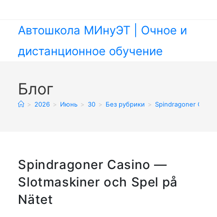
Перейти
к
содержимому
Автошкола МИнуЭТ | Очное и
дистанционное обучение
Блог
>
2026
>
Июнь
>
30
>
Без рубрики
>
Spindragoner Casino
Spindragoner Casino —
Slotmaskiner och Spel på
Nätet