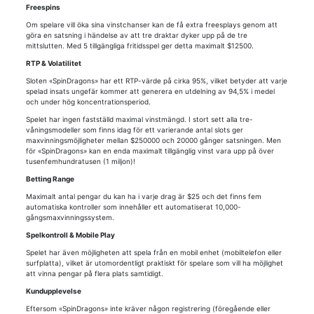
Freespins
Om spelare vill öka sina vinstchanser kan de få extra freesplays genom att
göra en satsning i händelse av att tre draktar dyker upp på de tre
mittslutten. Med 5 tillgängliga fritidsspel ger detta maximalt $12500.
RTP & Volatilitet
Sloten «SpinDragons» har ett RTP-värde på cirka 95%, vilket betyder att varje
spelad insats ungefär kommer att generera en utdelning av 94,5% i medel
och under hög koncentrationsperiod.
Spelet har ingen fastställd maximal vinstmängd. I stort sett alla tre-
våningsmodeller som finns idag för ett varierande antal slots ger
maxvinningsmöjligheter mellan $250000 och 20000 gånger satsningen. Men
för «SpinDragons» kan en enda maximalt tillgänglig vinst vara upp på över
tusenfemhundratusen (1 miljon)!
Betting Range
Maximalt antal pengar du kan ha i varje drag är $25 och det finns fem
automatiska kontroller som innehåller ett automatiserat 10,000-
gångsmaxvinningssystem.
Spelkontroll & Mobile Play
Spelet har även möjligheten att spela från en mobil enhet (mobiltelefon eller
surfplatta), vilket är utomordentligt praktiskt för spelare som vill ha möjlighet
att vinna pengar på flera plats samtidigt.
Kundupplevelse
Eftersom «SpinDragons» inte kräver någon registrering (föregående eller