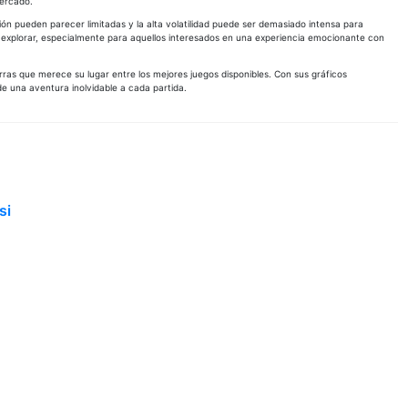
mercado.
ón pueden parecer limitadas y la alta volatilidad puede ser demasiado intensa para
a explorar, especialmente para aquellos interesados en una experiencia emocionante con
ras que merece su lugar entre los mejores juegos disponibles. Con sus gráficos
 una aventura inolvidable a cada partida.
si