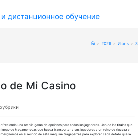
 и дистанционное обучение
>
2026
>
Июнь
>
3
io de Mi Casino
а
 рубрики
 ofreciendo una amplia gama de opciones para todos los jugadores. Uno de los títulos que
n juego de tragamonedas que busca transportar a sus jugadores a un reino de riqueza y
sumergiremos en el mundo de esta máquina tragaperras para explorar cada detalle que la