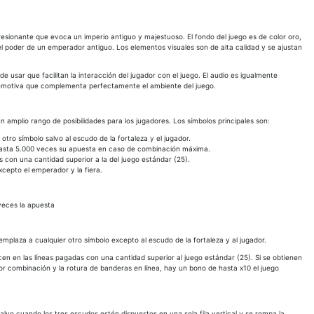
esionante que evoca un imperio antiguo y majestuoso. El fondo del juego es de color oro,
 el poder de un emperador antiguo. Los elementos visuales son de alta calidad y se ajustan
e usar que facilitan la interacción del jugador con el juego. El audio es igualmente
 emotiva que complementa perfectamente el ambiente del juego.
n amplio rango de posibilidades para los jugadores. Los símbolos principales son:
 otro símbolo salvo al escudo de la fortaleza y el jugador.
hasta 5.000 veces su apuesta en caso de combinación máxima.
s con una cantidad superior a la del juego estándar (25).
xcepto el emperador y la fiera.
veces la apuesta
emplaza a cualquier otro símbolo excepto al escudo de la fortaleza y al jugador.
en en las líneas pagadas con una cantidad superior al juego estándar (25). Si se obtienen
r combinación y la rotura de banderas en línea, hay un bono de hasta x10 el juego
alvo cuando los tres escudos estén dispuestos en una sola fila vertical y se rompa la