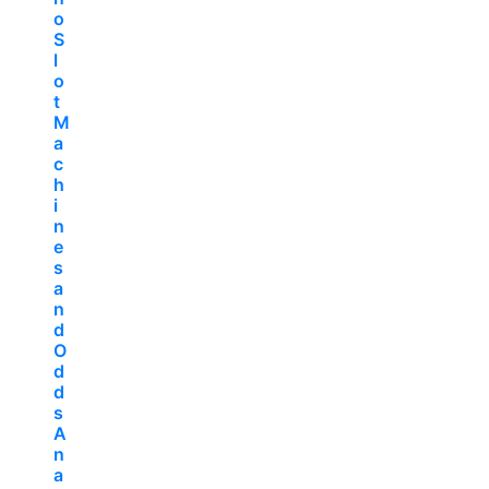
o
S
l
o
t
M
a
c
h
i
n
e
s
a
n
d
O
d
d
s
A
n
a