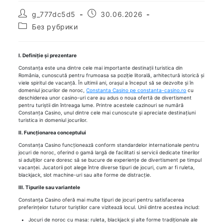
Автор
Запись
g_777dc5d5
30.06.2026
записи:
опубликована:
Рубрика
Без рубрики
записи:
I. Definiție și prezentare
Constanța este una dintre cele mai importante destinații turistica din
România, cunoscută pentru frumoasa sa poziție litorală, arhitectură istorică și
viele spiritul de vacanță. În ultimii ani, orașul a început să se dezvolte și în
domeniul jocurilor de noroc,
Constanta Casino pe constanta-casino.ro
cu
deschiderea unor casino-uri care au adus o noua ofertă de divertisment
pentru turiștii din întreaga lume. Printre acestele cazinouri se numără
Constanța Casino, unul dintre cele mai cunoscute și apreciate destinațiuni
turistica in domeniul jocurilor.
II. Funcționarea conceptului
Constanța Casino funcționează conform standardelor internationale pentru
jocuri de noroc, oferind o gamă largă de facilitati si servicii dedicate tinerilor
si adulților care doresc să se bucure de experiențe de divertisment pe timpul
vacanței. Jucatorii pot alege între diverse tipuri de jocuri, cum ar fi ruleta,
blackjack, slot machine-uri sau alte forme de distracție.
III. Tipurile sau variantele
Constanța Casino oferă mai multe tipuri de jocuri pentru satisfacerea
preferințelor tuturor turiștilor care vizitează locul. Unii dintre acestea includ:
Jocuri de noroc cu masa: ruleta, blackjack și alte forme tradiționale ale