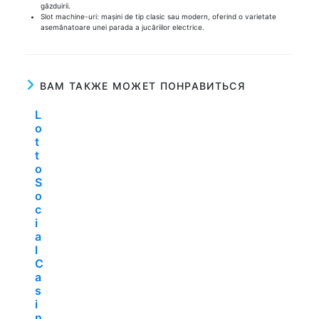
găzduirii.
Slot machine-uri: mașini de tip clasic sau modern, oferind o varietate
asemănatoare unei parada a jucăriilor electrice.
ВАМ ТАКЖЕ МОЖЕТ ПОНРАВИТЬСЯ
L
o
t
t
o
S
o
c
i
a
l
C
a
s
i
n