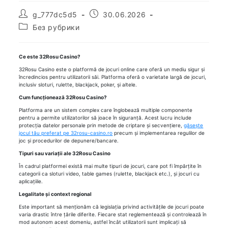
Автор
Запись
g_777dc5d5
30.06.2026
записи:
опубликована:
Рубрика
Без рубрики
записи:
Ce este 32Rosu Casino?
32Rosu Casino este o platformă de jocuri online care oferă un mediu sigur și
încredincios pentru utilizatorii săi. Platforma oferă o varietate largă de jocuri,
inclusiv sloturi, rulette, blackjack, poker, și altele.
Cum funcționează 32Rosu Casino?
Platforma are un sistem complex care înglobează multiple componente
pentru a permite utilizatorilor să joace în siguranță. Acest lucru include
protecția datelor personale prin metode de criptare și secvențiere,
găsește
jocul tău preferat pe 32rosu-casino.ro
precum și implementarea regulilor de
joc și procedurilor de depunere/bancare.
Tipuri sau variații ale 32Rosu Casino
În cadrul platformei există mai multe tipuri de jocuri, care pot fi împărțite în
categorii ca sloturi video, table games (rulette, blackjack etc.), și jocuri cu
aplicațiile.
Legalitate și context regional
Este important să menționăm că legislația privind activitățile de jocuri poate
varia drastic între țările diferite. Fiecare stat reglementează și controlează în
mod autonom acest domeniu, astfel încât utilizatorii sunt implicați să