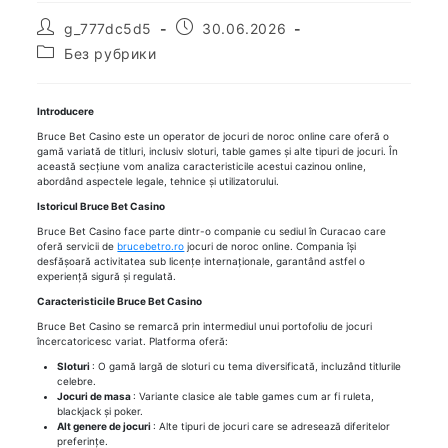
Автор
Запись
g_777dc5d5
30.06.2026
записи:
опубликована:
Рубрика
Без рубрики
записи:
Introducere
Bruce Bet Casino este un operator de jocuri de noroc online care oferă o
gamă variată de titluri, inclusiv sloturi, table games și alte tipuri de jocuri. În
această secțiune vom analiza caracteristicile acestui cazinou online,
abordând aspectele legale, tehnice și utilizatorului.
Istoricul Bruce Bet Casino
Bruce Bet Casino face parte dintr-o companie cu sediul în Curacao care
oferă servicii de
brucebetro.ro
jocuri de noroc online. Compania își
desfășoară activitatea sub licențe internaționale, garantând astfel o
experiență sigură și regulată.
Caracteristicile Bruce Bet Casino
Bruce Bet Casino se remarcă prin intermediul unui portofoliu de jocuri
încercatoricesc variat. Platforma oferă:
Sloturi
: O gamă largă de sloturi cu tema diversificată, incluzând titlurile
celebre.
Jocuri de masa
: Variante clasice ale table games cum ar fi ruleta,
blackjack și poker.
Alt genere de jocuri
: Alte tipuri de jocuri care se adresează diferitelor
preferințe.