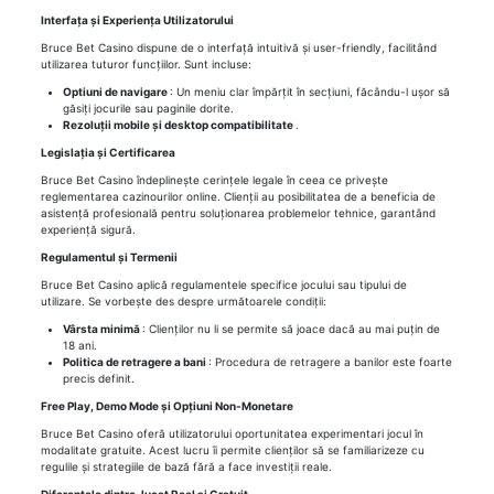
Interfața și Experiența Utilizatorului
Bruce Bet Casino dispune de o interfață intuitivă și user-friendly, facilitând
utilizarea tuturor funcțiilor. Sunt incluse:
Optiuni de navigare
: Un meniu clar împărțit în secțiuni, făcându-l ușor să
găsiți jocurile sau paginile dorite.
Rezoluții mobile și desktop compatibilitate
.
Legislația și Certificarea
Bruce Bet Casino îndeplinește cerințele legale în ceea ce privește
reglementarea cazinourilor online. Clienții au posibilitatea de a beneficia de
asistență profesională pentru soluționarea problemelor tehnice, garantând
experiență sigură.
Regulamentul și Termenii
Bruce Bet Casino aplică regulamentele specifice jocului sau tipului de
utilizare. Se vorbește des despre următoarele condiții:
Vârsta minimă
: Clienților nu li se permite să joace dacă au mai puțin de
18 ani.
Politica de retragere a bani
: Procedura de retragere a banilor este foarte
precis definit.
Free Play, Demo Mode și Opțiuni Non-Monetare
Bruce Bet Casino oferă utilizatorului oportunitatea experimentari jocul în
modalitate gratuite. Acest lucru îi permite clienților să se familiarizeze cu
regulile și strategiile de bază fără a face investiții reale.