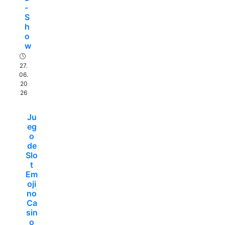
-
S
h
o
w
27.
06.
20
26
Ju
eg
o
de
Slo
t
Em
oji
no
Ca
sin
o