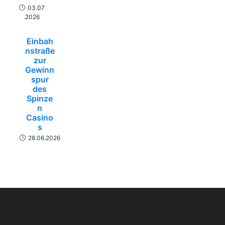
03.07
.2026
Einbah
nstraße
zur
Gewinn
spur
des
Spinze
n
Casino
s
28.06.2026