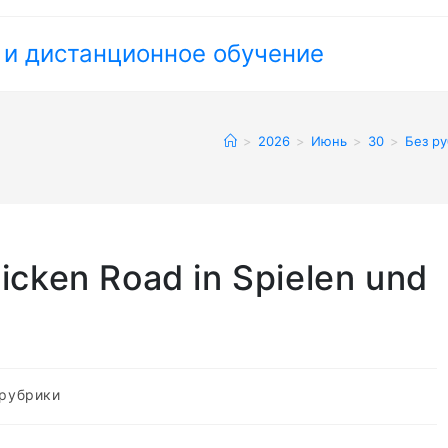
 и дистанционное обучение
>
2026
>
Июнь
>
30
>
Без р
icken Road in Spielen und
а
 рубрики