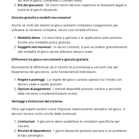
sui temi di gioco, compreso il Chicken Road.
Età del giocatore
: Gli utenti minori devono rispettare le limitazioni legali in
materia di giochi d’azzardo.
Giocata gratuita e modelli non monetari
Anche se molti dei sistemi di gioco esistenti richiedono il pagamento per
utilizzare la versione completa, alcuni casi notabili offrono:
Modalità demo
: Le macchine a gettone o le applicazioni web possono
fornire una modalità prova gratuita.
Soggetti non monetari
: In alcuni contesti, si può accedere gratuitamente
alla modalità di gioco senza utilizzare denaro reale.
Differenze tra gioco con contanti e giocata gratuita
Nonostante le differenze sia in termini di scommesse e vincenti che per
l’esperienza del giocatore, sono fondamentali individuare:
Regole e punteggi
: Le regole del gioco variano spesso tra il modo con
denaro reale e quello gratuito.
Opzioni di pagamento
: I metodi disponibili possono variare a seconda
della versione o implementazione scelta.
Vantaggi e limitazioni del sistema
Oltre agli aspetti positivi come l’ingresso relativamente semplice nel gioco, si
devono tenere conto anche delle eventuali:
Limitazioni
: Il giocatore deve soddisfare le condizioni specifiche per
vincere.
Rischio di dipendenza
: I giochi d’azzardo possono portare a un problema
di tipo patologico.