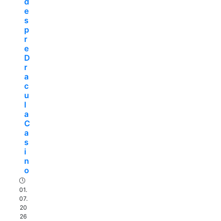
d
e
s
p
r
e
D
r
a
c
u
l
a
C
a
s
i
n
o
01.
07.
20
26