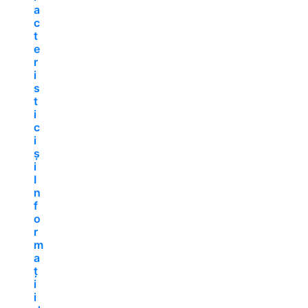
a
c
t
e
r
i
s
t
i
c
i
ș
i
I
n
f
o
r
m
a
ț
i
i