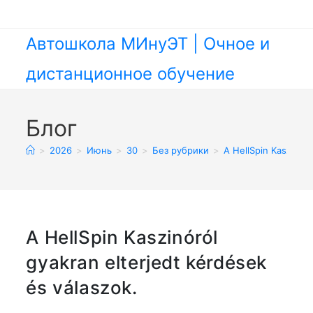
Перейти
к
содержимому
Автошкола МИнуЭТ | Очное и
дистанционное обучение
Блог
>
2026
>
Июнь
>
30
>
Без рубрики
>
A HellSpin Kaszinóró
A HellSpin Kaszinóról
gyakran elterjedt kérdések
és válaszok.