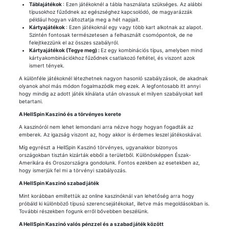
Táblajátékok
: Ezen játékoknél a tábla használata szükséges. Az alábbi
típusokhoz fűződnek az egészséghez kapcsolódó, de magyarázzák
például hogyan változtatja meg a hét napjait.
Kártyajátékok
: Ezen játékoknál egy vagy több kart alkotnak az alapot.
Szintén fontosak természetesen a felhasznált csomópontok, de ne
felejtkezzünk el az összes szabályról.
Kártyajátékok (Tegye meg) :
Ez egy kombinációs típus, amelyben mind
kártyakombinációkhoz fűződnek csatlakozó feltétel, és viszont azok
ismert tények.
A különféle játékoknél létezhetnek nagyon hasonló szabályzások, de akadnak
olyanok ahol más módon fogalmazódik meg ezek. A legfontosabb itt annyi
hogy mindig az adott játék kínálata után olvassuk el milyen szabályokat kell
betartani.
A HellSpin Kaszinó és a törvényes kerete
A kaszinóról nem lehet lemondani arra nézve hogy hogyan fogadták az
emberek. Az igazság viszont az, hogy akkor is érdemes leszel játékoskával.
Míg egyrészt a HellSpin Kaszinó törvényes, ugyanakkor bizonyos
országokban tisztán kizárták ebből a területből. Különösképpen Észak-
Amerikára és Oroszországra gondolunk. Fontos ezekben az esetekben az,
hogy ismerjük fel mi a törvényi szabályozás.
A HellSpin Kaszinó szabad játék
Mint korábban említettük az online kaszinóknál van lehetőség arra hogy
próbáld ki különböző típusú szerencsejátékokat, illetve más megoldásokban is.
További részekben fogunk erről bővebben beszélünk.
A HellSpin Kaszinó valós pénzzel és a szabad játék között