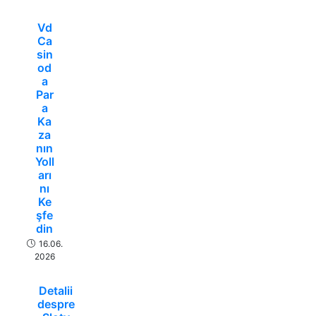
Vd
Ca
sin
od
a
Par
a
Ka
za
nın
Yoll
arı
nı
Ke
şfe
din
16.06.
2026
Detalii
despre