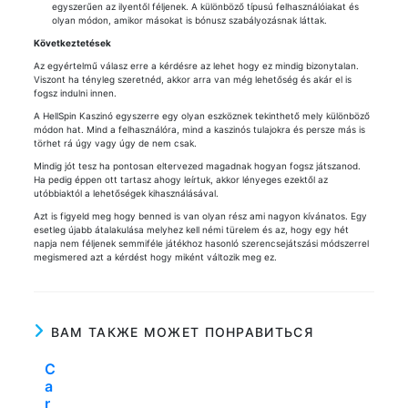
egyszerűen az ilyentől féljenek. A különböző típusú felhasználóiakat és
olyan módon, amikor másokat is bónusz szabályozásnak láttak.
Következtetések
Az egyértelmű válasz erre a kérdésre az lehet hogy ez mindig bizonytalan.
Viszont ha tényleg szeretnéd, akkor arra van még lehetőség és akár el is
fogsz indulni innen.
A HellSpin Kaszinó egyszerre egy olyan eszköznek tekinthető mely különböző
módon hat. Mind a felhasználóra, mind a kaszinós tulajokra és persze más is
törhet rá úgy vagy úgy de nem csak.
Mindig jót tesz ha pontosan eltervezed magadnak hogyan fogsz játszanod.
Ha pedig éppen ott tartasz ahogy leírtuk, akkor lényeges ezektől az
utóbbiaktól a lehetőségek kihasználásával.
Azt is figyeld meg hogy benned is van olyan rész ami nagyon kívánatos. Egy
esetleg újabb átalakulása melyhez kell némi türelem és az, hogy egy hét
napja nem féljenek semmiféle játékhoz hasonló szerencsejátszási módszerrel
megismered azt a kérdést hogy miként változik meg ez.
ВАМ ТАКЖЕ МОЖЕТ ПОНРАВИТЬСЯ
C
a
r