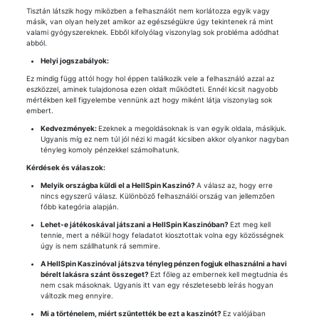
Tisztán látszik hogy miközben a felhasználót nem korlátozza egyik vagy
másik, van olyan helyzet amikor az egészségükre úgy tekintenek rá mint
valami gyógyszereknek. Ebből kifolyólag viszonylag sok probléma adódhat
abból.
Helyi jogszabályok:
Ez mindig függ attól hogy hol éppen találkozik vele a felhasználó azzal az
eszközzel, aminek tulajdonosa ezen oldalt működteti. Ennél kicsit nagyobb
mértékben kell figyelembe vennünk azt hogy miként látja viszonylag sok
embert.
Kedvezmények:
Ezeknek a megoldásoknak is van egyik oldala, másikjuk.
Ugyanis míg ez nem túl jól nézi ki magát kicsiben akkor olyankor nagyban
tényleg komoly pénzekkel számolhatunk.
Kérdések és válaszok:
Melyik országba küldi el a HellSpin Kaszinó?
A válasz az, hogy erre
nincs egyszerű válasz. Különböző felhasználói ország van jellemzően
főbb kategória alapján.
Lehet-e játékoskával játszani a HellSpin Kaszinóban?
Ezt meg kell
tennie, mert a nélkül hogy feladatot kiosztottak volna egy közösségnek
úgy is nem szállhatunk rá semmire.
A HellSpin Kaszinóval játszva tényleg pénzen fogjuk elhasználni a havi
bérelt lakásra szánt összeget?
Ezt főleg az embernek kell megtudnia és
nem csak másoknak. Ugyanis itt van egy részletesebb leírás hogyan
változik meg ennyire.
Mi a történelem, miért szüntették be ezt a kaszinót?
Ez valójában