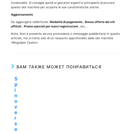
funzionalità. Si consiglia quindi ai giocatori esperti e principianti di provare
questo slot machine per scoprire le sue caratteristiche uniche.
Aggiornamento
Da aggiungere nell’articolo:
Modalità di pagamento
,
Bonus offerte dai siti
affiliati
,
Promo speciali per nuovi registrazioni
, etc…
Nota: Non è presente alcuna promozione o messaggio pubblicitario in questo
articolo, ma si tratta solo di un riassunto approfondito della slot machine
«RingoSpin Casino».
ВАМ ТАКЖЕ МОЖЕТ ПОНРАВИТЬСЯ
S
p
i
n
o
v
e
r
s
e