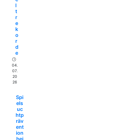
l
t
r
e
k
o
r
d
e
04.
07.
20
26
Spi
els
uc
htp
räv
ent
ion
bei