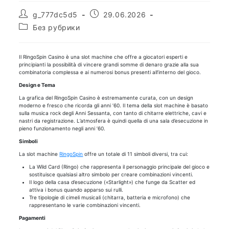
Автор
Запись
g_777dc5d5
29.06.2026
записи:
опубликована:
Рубрика
Без рубрики
записи:
Il RingoSpin Casino è una slot machine che offre a giocatori esperti e
principianti la possibilità di vincere grandi somme di denaro grazie alla sua
combinatoria complessa e ai numerosi bonus presenti all’interno del gioco.
Design e Tema
La grafica del RingoSpin Casino è estremamente curata, con un design
moderno e fresco che ricorda gli anni ’60. Il tema della slot machine è basato
sulla musica rock degli Anni Sessanta, con tanto di chitarre elettriche, cavi e
nastri da registrazione. L’atmosfera è quindi quella di una sala d’esecuzione in
pieno funzionamento negli anni ’60.
Simboli
La slot machine
RingoSpin
offre un totale di 11 simboli diversi, tra cui:
La Wild Card (Ringo) che rappresenta il personaggio principale del gioco e
sostituisce qualsiasi altro simbolo per creare combinazioni vincenti.
Il logo della casa d’esecuzione («Starlight») che funge da Scatter ed
attiva i bonus quando apparso sui rulli.
Tre tipologie di cimeli musicali (chitarra, batteria e microfono) che
rappresentano le varie combinazioni vincenti.
Pagamenti