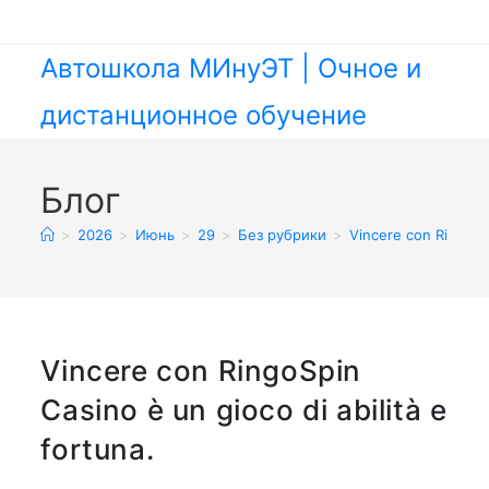
Перейти
к
содержимому
Автошкола МИнуЭТ | Очное и
дистанционное обучение
Блог
>
2026
>
Июнь
>
29
>
Без рубрики
>
Vincere con RingoSpi
Vincere con RingoSpin
Casino è un gioco di abilità e
fortuna.