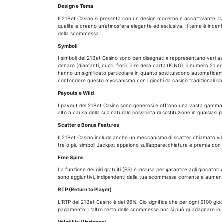
Design e Tema
Il 21Bet Casino si presenta con un design moderno e accattivante, isp
qualità e creano un’atmosfera elegante ed esclusiva. Il tema è incent
della scommessa.
Symboli
I simboli del 21Bet Casino sono ben disegnati e rappresentano vari aspet
denaro (diamanti, cuori, fiori), il re della carta (KING), il numero 21 
hanno un significato particolare in quanto sostituiscono automaticame
confondere questo meccanismo con i giochi da casinò tradizionali che 
Payouts e Wild
I payout del 21Bet Casino sono generosi e offrono una vasta gamma di 
alto a causa della sua naturale possibilità di sostituzione in qualsiasi
Scatter e Bonus Features
Il 21Bet Casino include anche un meccanismo di scatter chiamato «Jack
tre o più simboli Jackpot appaiono sull’apparecchiatura e premia con 2
Free Spins
La funzione dei giri gratuiti (FS) è inclusa per garantire agli giocatori
sono aggiuntivi, indipendenti dalla tua scommessa corrente e aument
RTP (Return to Player)
L’RTP del 21Bet Casino è del 96%. Ciò significa che per ogni $100 gioca
pagamento. L’altro resto delle scommesse non si può guadagnare in
Volatility (Varianza)