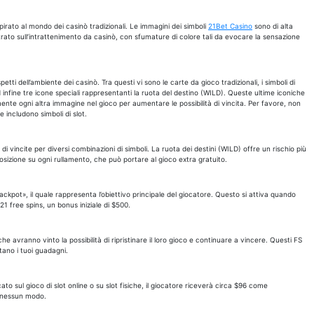
irato al mondo dei casinò tradizionali. Le immagini dei simboli
21Bet Casino
sono di alta
rato sull’intrattenimento da casinò, con sfumature di colore tali da evocare la sensazione
ti dell’ambiente dei casinò. Tra questi vi sono le carte da gioco tradizionali, i simboli di
ed infine tre icone speciali rappresentanti la ruota del destino (WILD). Queste ultime iconiche
nte ogni altra immagine nel gioco per aumentare le possibilità di vincita. Per favore, non
includono simboli di slot.
vincite per diversi combinazioni di simboli. La ruota dei destini (WILD) offre un rischio più
 posizione su ogni rullamento, che può portare al gioco extra gratuito.
pot», il quale rappresenta l’obiettivo principale del giocatore. Questo si attiva quando
1 free spins, un bonus iniziale di $500.
 che avranno vinto la possibilità di ripristinare il loro gioco e continuare a vincere. Questi FS
ano i tuoi guadagni.
to sul gioco di slot online o su slot fisiche, il giocatore riceverà circa $96 come
 nessun modo.