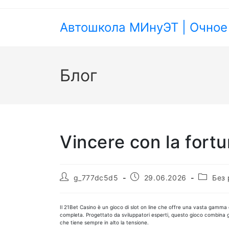
Перейти
к
Автошкола МИнуЭТ | Очное
содержимому
Блог
Vincere con la fort
Автор
Запись
Рубрик
g_777dc5d5
29.06.2026
Без
записи:
опубликована:
записи:
Il 21Bet Casino è un gioco di slot on line che offre una vasta gamma d
completa. Progettato da sviluppatori esperti, questo gioco combin
che tiene sempre in alto la tensione.