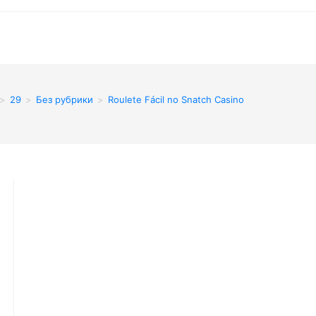
>
29
>
Без рубрики
>
Roulete Fácil no Snatch Casino