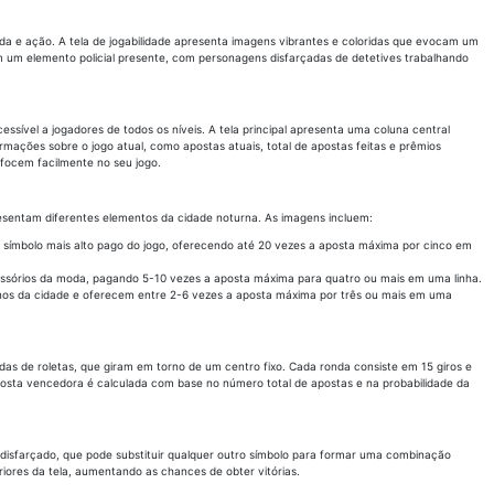
da e ação. A tela de jogabilidade apresenta imagens vibrantes e coloridas que evocam um
 um elemento policial presente, com personagens disfarçadas de detetives trabalhando
cessível a jogadores de todos os níveis. A tela principal apresenta uma coluna central
rmações sobre o jogo atual, como apostas atuais, total de apostas feitas e prêmios
 focem facilmente no seu jogo.
esentam diferentes elementos da cidade noturna. As imagens incluem:
 símbolo mais alto pago do jogo, oferecendo até 20 vezes a aposta máxima por cinco em
essórios da moda, pagando 5-10 vezes a aposta máxima para quatro ou mais em uma linha.
rnos da cidade e oferecem entre 2-6 vezes a aposta máxima por três ou mais em uma
as de roletas, que giram em torno de um centro fixo. Cada ronda consiste em 15 giros e
posta vencedora é calculada com base no número total de apostas e na probabilidade da
isfarçado, que pode substituir qualquer outro símbolo para formar uma combinação
iores da tela, aumentando as chances de obter vitórias.