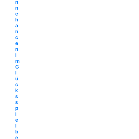
n
n
c
h
a
n
c
e
n
i
m
G
l
ü
c
k
s
s
p
i
e
l
b
e