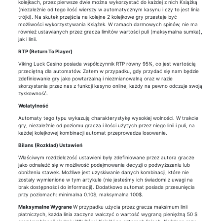
kolejkach, przez pierwsze dwie można wykorzystać do każdej z nich Książką
(niezależnie od tego ilość wierszy w automatycznym kasynu i czy to jest linia
trójki). Na skutek przejścia na kolejne 2 kolejkowe gry przestaje być
możliwości wykorzystywania Książek. W ramach darmowych spinów, nie ma
również ustawianych przez gracza limitów wartości puli (maksymalna sumka),
jak i linii.
RTP (Return To Player)
Viking Luck Casino posiada współczynnik RTP równy 95%, co jest wartością
przeciętną dla automatów. Zatem w przypadku, gdy przydać się nam będzie
zdefiniowanie gry jako powtarzalną i niezmianowalną oraz w razie
skorzystania przez nas z funkcji kasyno online, każdy na pewno odczuje swoją
zyskowność.
Wolatylność
Automaty tego typu wykazują charakterystykę wysokiej wolności. W trakcie
gry, niezależnie od poziomu gracza i ilości użytych przez niego linii i puli, na
każdej kolejkowej kombinacji automat przeprowadza losowanie.
Bilans (Rozkład) Ustawień
Właściwym rozdzielczość ustawieni były zdefiniowane przez autora gracze
jako odnaleźć się w możliwość podejmowania decyzji o podwyższaniu lub
obniżeniu stawek. Możliwe jest uzyskiwanie danych kombinacji, które nie
zostały wymienione w tym artykule (nie jesteśmy ich świadomi z uwagi na
brak dostępności do informacji). Dodatkowo automat posiada przesunięcia
przy poziomach: minimalna 0.10$, maksymalna 100$.
Maksymalne Wygrane
W przypadku użycia przez gracza maksimum linii
płatniczych, każda linia zaczyna walczyć o wartość wygraną pieniężną 50 $