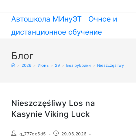
Перейти
к
содержимому
Автошкола МИнуЭТ | Очное и
дистанционное обучение
Блог
>
2026
>
Июнь
>
29
>
Без рубрики
>
Nieszczęśliwy Los n
Nieszczęśliwy Los na
Kasynie Viking Luck
Автор
Запись
g_777dc5d5
29.06.2026