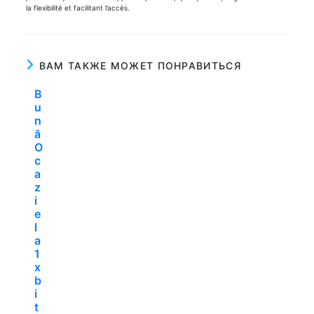
la flexibilité et facilitant l’accès.
ВАМ ТАКЖЕ МОЖЕТ ПОНРАВИТЬСЯ
B
u
n
ă
O
c
a
z
i
e
l
a
1
x
b
i
t