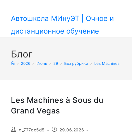
Перейти
к
содержимому
Автошкола МИнуЭТ | Очное и
дистанционное обучение
Блог
>
2026
>
Июнь
>
29
>
Без рубрики
>
Les Machines à Sou
Les Machines à Sous du
Grand Vegas
Автор
Запись
g_777dc5d5
29.06.2026