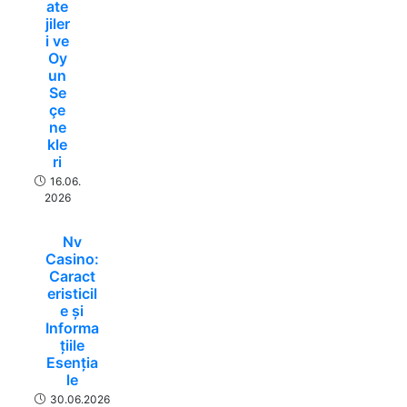
ate
jiler
i ve
Oy
un
Se
çe
ne
kle
ri
16.06.
2026
Nv
Casino:
Caract
eristicil
e și
Informa
țiile
Esenția
le
30.06.2026