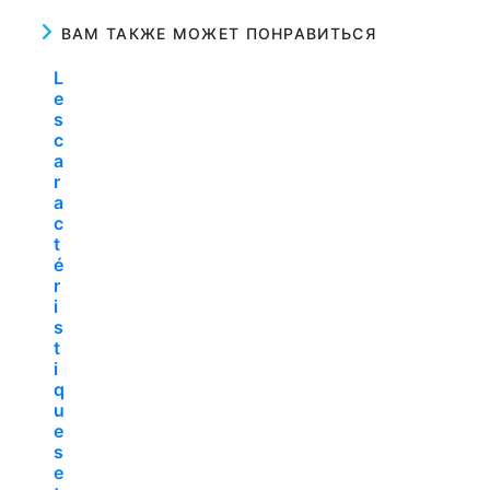
ВАМ ТАКЖЕ МОЖЕТ ПОНРАВИТЬСЯ
L
e
s
c
a
r
a
c
t
é
r
i
s
t
i
q
u
e
s
e