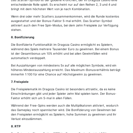
Das Scatter-Symbol ist der goldene Krönchen, der im Dragoza Casino eine
entscheidende Rolle spielt. Es erscheint nur auf den Reihen 2, 3 und 4 und
bringt mit dem höchsten Wert von je nach Kombination.
Wenn drei oder mehr Scatters zusammenkommen, wird die Runde kostenlos
ausgestattet und der Bonus-Faktor 5-mal erhöht. Das Scatter-Symbol
aktiviert auch den Free Spin-Modus, bei dem zehn Freispiele zur Verfügung
stehen.
6. Bonifizierung
Die Bonifizierte Funktionalität im Dragoza Casino ermöglicht es Spielern,
während des Spiels mehrere Tausender Euro zu gewinnen. Bei einem Bonus
ist der Gesamtbonus um 10% erhöht und bei allen Gewinnfällen wird
automatisch verdoppelt.
Bei Auszahlungen von mindestens 5x auf alle möglichen Symbole, wird ein
höheres Mindestauszahlung erreicht. Das Maximum-Bonusverhältnis beträgt
immerhin 1:100 für eine Chance auf Höchstgewinn zu gewinnen.
7. Freispiele
Die Freispielematik im Dragoza Casino ist besonders attraktiv, da es keine
Einschränkungen gibt und jeder Spieler zehn Mal spielen kann. Der Bonus-
Faktor erhöht sich um 5-mal in allen Fällen.
Während der Free-Spins werden auch die Multiplikatoren aktiviert, wodurch
das Gameplay noch spannischer wird. Die Bonifizierung von Gewinnen bei
den Freispielen ermöglicht es Spielern, hohe Summen zu gewinnen und ihr
Verlust einzudämmen.
8. RTP