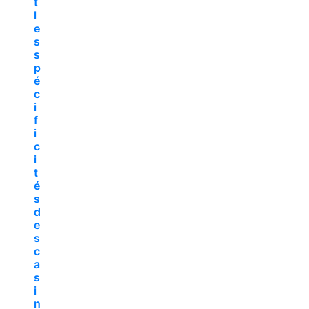
t
l
e
s
s
p
é
c
i
f
i
c
i
t
é
s
d
e
s
c
a
s
i
n