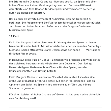
Die Erfahrung im Dragoza Casino war überaus positiv, da Spieler mit einer
hohen Chance auf einen Gewinn gefragt wurden. Der hohe RTP-Wert
garantierte eine faire Chance für den Spieler und verhinderte so Betrug
durch die Hauseigenschaften.
Der niedrige Hausvorteil ermöglicht es Spielern, sich mit Sicherheit zu
betätigen. Die Freispiele und Bonifizierungsmöglichkeiten waren sehr nützlich
zum Erreichen hoher Summen. Außerdem ist der Dragoza Casino ein
faszinierendes Spiel.
15. Fazit
Fazit: Der Dragoza Casino bietet eine Erfahrung, die von Spieler zu Gamer
beeindruckt und aufwühlt. Mit seiner einfachen aber spannenden Gameplay-
Methode, seinen attraktiven Grafik-Design sowie der hohen RTP-Wert gibt es
für jeden Player etwas.
In Bezug auf seine Fülle an Bonus-Funktionen wie Freispiele und Wilds bietet
das Spiel eine herausragende Möglichkeit zum Gewinnen. Der niedrige
Hausvorteil garantierte eine faire Chance für den Spieler, was die
Hauseigenschaften von Betrug befreite.
Fazit: Dragoza Casino ist ein wahre Glücksfall, der in allen Aspekten eine
große und großartige Erfahrung bietet. Mit seiner fantastischen Fülle an
Optionen ermöglicht es Spielern ihre Wunsche zu erfüllen und höhere
Summen zu gewinnen.
Für einen Spieler mit hoher Chance auf Gewinn ist Dragoza Casino sicherlich
eine Empfehlung wert!