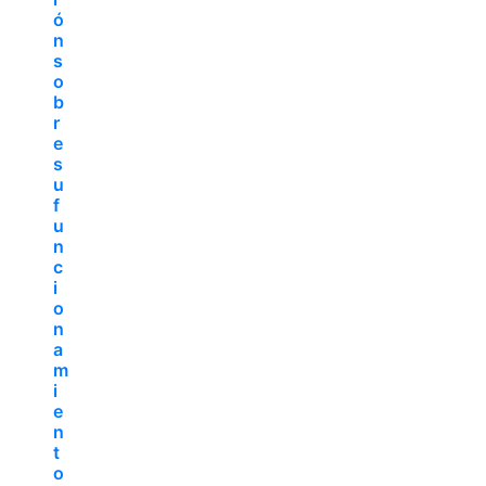
ó
n
s
o
b
r
e
s
u
f
u
n
c
i
o
n
a
m
i
e
n
t
o