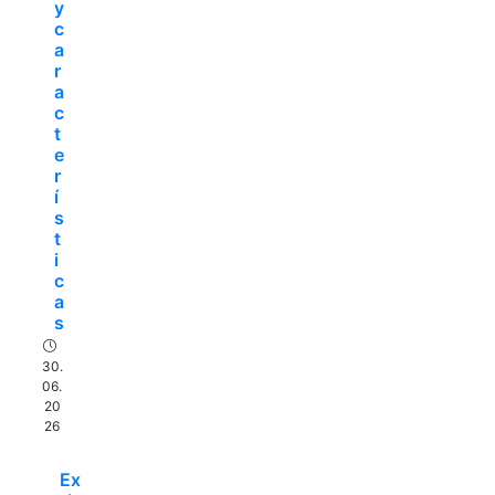
y
c
a
r
a
c
t
e
r
í
s
t
i
c
a
s
30.
06.
20
26
Ex