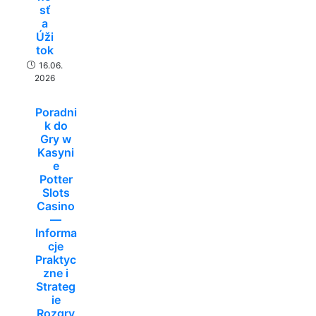
sť
a
Úži
tok
16.06.
2026
Poradni
k do
Gry w
Kasyni
e
Potter
Slots
Casino
—
Informa
cje
Praktyc
zne i
Strateg
ie
Rozgry