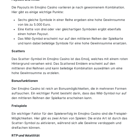
Die Payouts im Emojino Casino variieren je nach gewonnenem Kombination.
Hier gibt es einige wichtige Punkte:
Sechs gleiche Symbole in einer Reihe ergeben eine hohe Gewinnsumme
von bis zu 5.000 Euro.
Eine Kette von drei oder vier gleichartigen Symbolen ergibt ebenfalls
einen hohen Payout.
Das Wild-Symbol erscheint nur auf den mittleren Reihen der Spielkarte
und kann dabei beliebige Symbole für eine hohe Gewinnsumme ersetzen.
Scatters
Das Scatter-Symbol im Emojino Casino ist das Emoij, welches mit einem roten
Hintergrund versehen wird. Das Scattered Emblem erscheint auf den
mittleren drei Reihnen und kann beliebige Kombination auswählen um eine
hohe Gewinnsumme zu erzielen.
Bonusfunktionen
Der Emojino Casino ist reich an Bonusmöglichkeiten, die in mehreren Formen
auftauchen. Ein wichtiger Punkt besteht darin, dass das Wild-Symbol nur auf
den mittleren Reihnen der Spielkarte erscheinen kann.
Freispiele
Ein wichtiger Faktor für den Spielererfolg im Emojino Casino sind die Freispiel-
Möglichkeiten. Hier gibt es zwei Arten von Spielen: Die erste Art ist durch das
Scatter-Symbol zu aktivieren, während sich alle Gewinne verdoppeln und
dreifachen können.
RTP und Volatilität