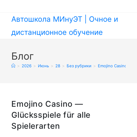
Перейти
к
содержимому
Автошкола МИнуЭТ | Очное и
дистанционное обучение
Блог
>
2026
>
Июнь
>
28
>
Без рубрики
>
Emojino Casino — Glü
Emojino Casino —
Glücksspiele für alle
Spielerarten