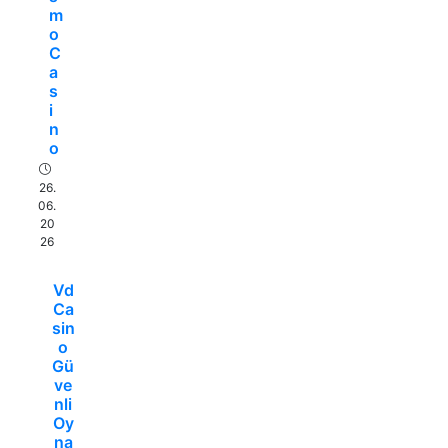
m
o
C
a
s
i
n
o
26.
06.
20
26
Vd
Ca
sin
o
Gü
ve
nli
Oy
na