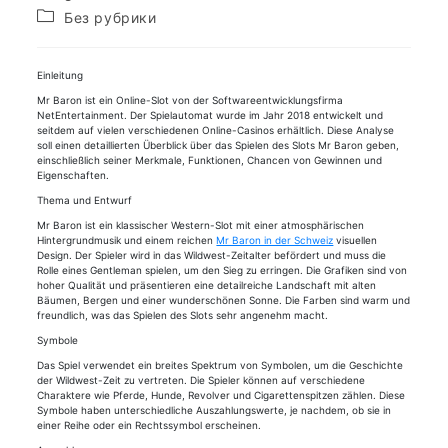
записи:
опубликована:
Рубрика
Без рубрики
записи:
Einleitung
Mr Baron ist ein Online-Slot von der Softwareentwicklungsfirma
NetEntertainment. Der Spielautomat wurde im Jahr 2018 entwickelt und
seitdem auf vielen verschiedenen Online-Casinos erhältlich. Diese Analyse
soll einen detaillierten Überblick über das Spielen des Slots Mr Baron geben,
einschließlich seiner Merkmale, Funktionen, Chancen von Gewinnen und
Eigenschaften.
Thema und Entwurf
Mr Baron ist ein klassischer Western-Slot mit einer atmosphärischen
Hintergrundmusik und einem reichen
Mr Baron in der Schweiz
visuellen
Design. Der Spieler wird in das Wildwest-Zeitalter befördert und muss die
Rolle eines Gentleman spielen, um den Sieg zu erringen. Die Grafiken sind von
hoher Qualität und präsentieren eine detailreiche Landschaft mit alten
Bäumen, Bergen und einer wunderschönen Sonne. Die Farben sind warm und
freundlich, was das Spielen des Slots sehr angenehm macht.
Symbole
Das Spiel verwendet ein breites Spektrum von Symbolen, um die Geschichte
der Wildwest-Zeit zu vertreten. Die Spieler können auf verschiedene
Charaktere wie Pferde, Hunde, Revolver und Cigarettenspitzen zählen. Diese
Symbole haben unterschiedliche Auszahlungswerte, je nachdem, ob sie in
einer Reihe oder ein Rechtssymbol erscheinen.